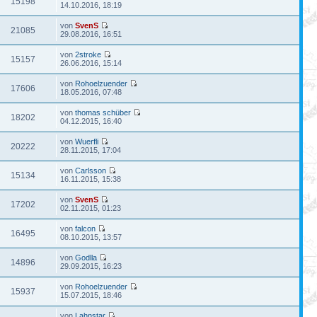
15198
14.10.2016, 18:19
von
SvenS
21085
29.08.2016, 16:51
von
2stroke
15157
26.06.2016, 15:14
von
Rohoelzuender
17606
18.05.2016, 07:48
von
thomas schüber
18202
04.12.2015, 16:40
von
Wuerfli
20222
28.11.2015, 17:04
von
Carlsson
15134
16.11.2015, 15:38
von
SvenS
17202
02.11.2015, 01:23
von
falcon
16495
08.10.2015, 13:57
von
Godlla
14896
29.09.2015, 16:23
von
Rohoelzuender
15937
15.07.2015, 18:46
von
Lahnstar