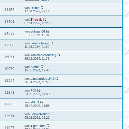
von
Dalton
44153
17.04.2025, 22:14
von
Theo S.
24401
07.01.2025, 18:26
von
schwan66
24638
21.11.2024, 11:45
von
LanzSchweiz
12506
11.06.2024, 21:30
von
kohlemeilerdüttling
15051
26.12.2023, 11:39
von
Bebbo
10979
15.05.2023, 19:46
von
Lanzbulldog1942
12954
26.01.2023, 19:59
von
Pölli
11171
23.09.2022, 14:40
von
MATS
12605
25.04.2022, 21:58
von
LemkeRobert
12571
08.01.2022, 23:22
von
Tiger01bm
11927