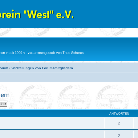
en > seit 1999 < - zusammengestellt von Theo Scheres
Forum
‹
Vorstellungen von Forumsmitgliedern
dern
ANTWORTEN
2
2