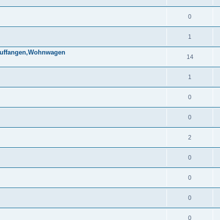
0
1
 auffangen,Wohnwagen
14
1
0
0
2
0
0
0
0