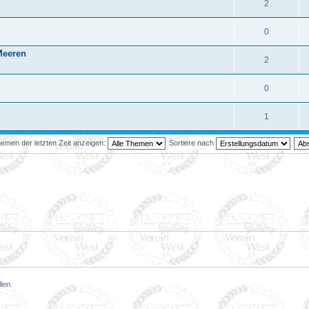
2
0
Meeren
2
0
1
emen der letzten Zeit anzeigen:
Sortiere nach
len.