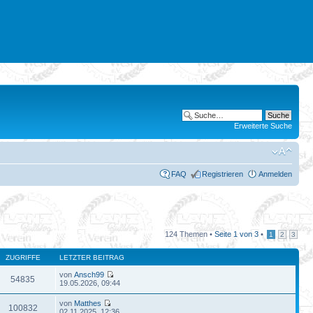
Erweiterte Suche
FAQ
Registrieren
Anmelden
124 Themen •
Seite
1
von
3
•
1
2
3
ZUGRIFFE
LETZTER BEITRAG
von
Ansch99
54835
19.05.2026, 09:44
von
Matthes
100832
02.11.2025, 12:36