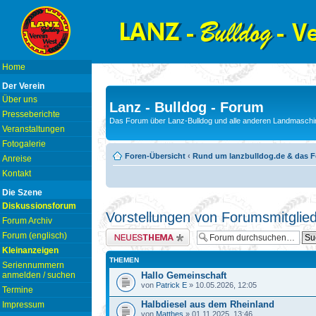
Home
Der Verein
Über uns
Lanz - Bulldog - Forum
Presseberichte
Das Forum über Lanz-Bulldog und alle anderen Landmaschin
Veranstaltungen
Fotogalerie
Foren-Übersicht
‹
Rund um lanzbulldog.de & das 
Anreise
Kontakt
Die Szene
Diskussionsforum
Vorstellungen von Forumsmitglie
Forum Archiv
Neues Thema erstellen
Forum (englisch)
Kleinanzeigen
THEMEN
Seriennummern
anmelden / suchen
Hallo Gemeinschaft
von
Patrick E
» 10.05.2026, 12:05
Termine
Halbdiesel aus dem Rheinland
Impressum
von
Matthes
» 01.11.2025, 13:46