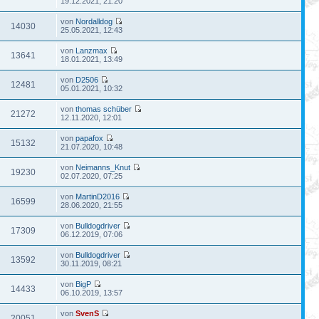
19.12.2021, 21:20
von
Nordalldog
14030
25.05.2021, 12:43
von
Lanzmax
13641
18.01.2021, 13:49
von
D2506
12481
05.01.2021, 10:32
von
thomas schüber
21272
12.11.2020, 12:01
von
papafox
15132
21.07.2020, 10:48
von
Neimanns_Knut
19230
02.07.2020, 07:25
von
MartinD2016
16599
28.06.2020, 21:55
von
Bulldogdriver
17309
06.12.2019, 07:06
von
Bulldogdriver
13592
30.11.2019, 08:21
von
BigP
14433
06.10.2019, 13:57
von
SvenS
20051