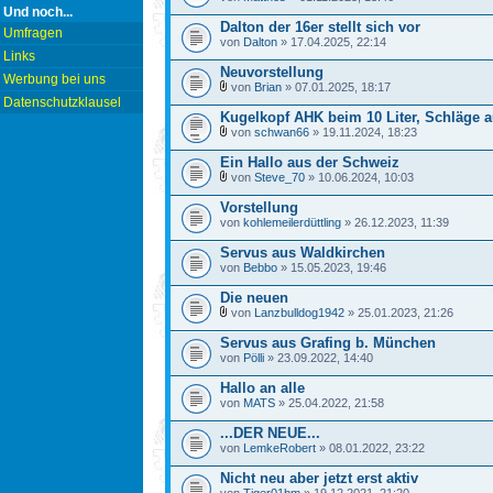
Und noch...
Dalton der 16er stellt sich vor
Umfragen
von
Dalton
» 17.04.2025, 22:14
Links
Neuvorstellung
Werbung bei uns
von
Brian
» 07.01.2025, 18:17
Datenschutzklausel
Kugelkopf AHK beim 10 Liter, Schläge
von
schwan66
» 19.11.2024, 18:23
Ein Hallo aus der Schweiz
von
Steve_70
» 10.06.2024, 10:03
Vorstellung
von
kohlemeilerdüttling
» 26.12.2023, 11:39
Servus aus Waldkirchen
von
Bebbo
» 15.05.2023, 19:46
Die neuen
von
Lanzbulldog1942
» 25.01.2023, 21:26
Servus aus Grafing b. München
von
Pölli
» 23.09.2022, 14:40
Hallo an alle
von
MATS
» 25.04.2022, 21:58
...DER NEUE...
von
LemkeRobert
» 08.01.2022, 23:22
Nicht neu aber jetzt erst aktiv