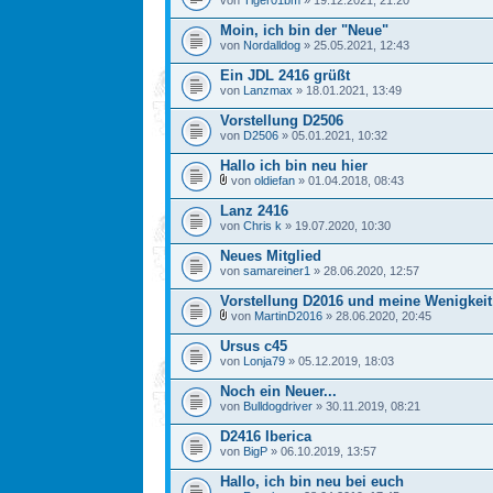
von
Tiger01bm
» 19.12.2021, 21:20
Moin, ich bin der "Neue"
von
Nordalldog
» 25.05.2021, 12:43
Ein JDL 2416 grüßt
von
Lanzmax
» 18.01.2021, 13:49
Vorstellung D2506
von
D2506
» 05.01.2021, 10:32
Hallo ich bin neu hier
von
oldiefan
» 01.04.2018, 08:43
Lanz 2416
von
Chris k
» 19.07.2020, 10:30
Neues Mitglied
von
samareiner1
» 28.06.2020, 12:57
Vorstellung D2016 und meine Wenigkeit
von
MartinD2016
» 28.06.2020, 20:45
Ursus c45
von
Lonja79
» 05.12.2019, 18:03
Noch ein Neuer...
von
Bulldogdriver
» 30.11.2019, 08:21
D2416 Iberica
von
BigP
» 06.10.2019, 13:57
Hallo, ich bin neu bei euch