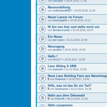
von
Revolutz
» 28.04.2019, 17:45
Neuvorstellung
von
ostfriesland8507
» 30.09.2018, 11:34
Neuer Lanzer im Forum
von
Heinzdapf40
» 22.06.2018, 22:27
Hi bin neu hier und stelle mich vor.
von
Bomberman82
» 31.03.2018, 22:47
Ein Neuer
von
der-tubist
» 31.01.2018, 22:59
Neuzugang
von
akola62
» 29.01.2018, 19:32
Hallo !
von
Pock77
» 18.06.2017, 19:25
Lanz Alldog A 1806
von
wwkoeln
» 12.12.2016, 14:55
Neue Lanz Bulldog Fans aus Neuenhage
von
Radwerk
» 24.02.2017, 13:40
Hilfe, was ist das für ein Teil?
von
Sandramul
» 20.12.2016, 16:18
Hallo aus dem Odenwald
von
Peter95
» 08.11.2016, 21:29
Hallo zusammen