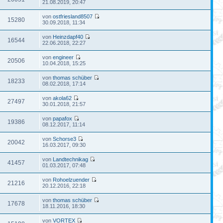
21.08.2019, 20:47
von
ostfriesland8507
15280
30.09.2018, 11:34
von
Heinzdapf40
16544
22.06.2018, 22:27
von
engineer
20506
10.04.2018, 15:25
von
thomas schüber
18233
08.02.2018, 17:14
von
akola62
27497
30.01.2018, 21:57
von
papafox
19386
08.12.2017, 11:14
von
Schorse3
20042
16.03.2017, 09:30
von
Landtechnikag
41457
01.03.2017, 07:48
von
Rohoelzuender
21216
20.12.2016, 22:18
von
thomas schüber
17678
18.11.2016, 18:30
von
VORTEX