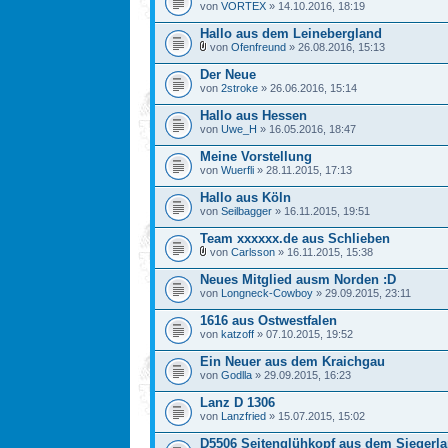
von
VORTEX
» 14.10.2016, 18:19
Hallo aus dem Leinebergland
von
Ofenfreund
» 26.08.2016, 15:13
Der Neue
von
2stroke
» 26.06.2016, 15:14
Hallo aus Hessen
von
Uwe_H
» 16.05.2016, 18:47
Meine Vorstellung
von
Wuerfli
» 28.11.2015, 17:13
Hallo aus Köln
von
Seilbagger
» 16.11.2015, 19:51
Team xxxxxx.de aus Schlieben
von
Carlsson
» 16.11.2015, 15:38
Neues Mitglied ausm Norden :D
von
Longneck-Cowboy
» 29.09.2015, 23:11
1616 aus Ostwestfalen
von
katzoff
» 07.10.2015, 19:52
Ein Neuer aus dem Kraichgau
von
Godlla
» 29.09.2015, 16:23
Lanz D 1306
von
Lanzfried
» 15.07.2015, 15:02
D5506 Seitenglühkopf aus dem Siegerl