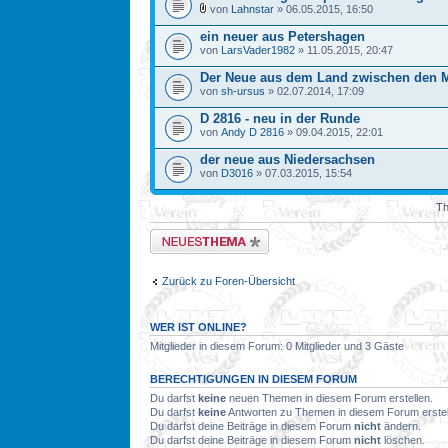
von
Lahnstar
» 06.05.2015, 16:50
ein neuer aus Petershagen
von
LarsVader1982
» 11.05.2015, 20:47
Der Neue aus dem Land zwischen den 
von
sh-ursus
» 02.07.2014, 17:09
D 2816 - neu in der Runde
von
Andy D 2816
» 09.04.2015, 22:01
der neue aus Niedersachsen
von
D3016
» 07.03.2015, 15:54
Th
Neues Thema erstellen
Zurück zu Foren-Übersicht
WER IST ONLINE?
Mitglieder in diesem Forum: 0 Mitglieder und 3 Gäste
BERECHTIGUNGEN IN DIESEM FORUM
Du darfst
keine
neuen Themen in diesem Forum erstellen.
Du darfst
keine
Antworten zu Themen in diesem Forum erstel
Du darfst deine Beiträge in diesem Forum
nicht
ändern.
Du darfst deine Beiträge in diesem Forum
nicht
löschen.