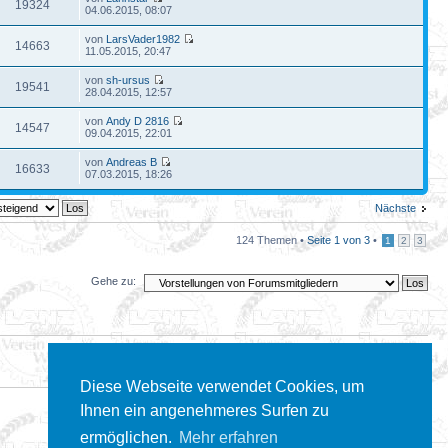
19324
04.06.2015, 08:07
von
LarsVader1982
14663
11.05.2015, 20:47
von
sh-ursus
19541
28.04.2015, 12:57
von
Andy D 2816
14547
09.04.2015, 22:01
von
Andreas B
16633
07.03.2015, 18:26
Nächste
124 Themen •
Seite
1
von
3
•
1
2
3
Gehe zu:
Diese Webseite verwendet Cookies, um
Ihnen ein angenehmeres Surfen zu
ermöglichen.
Mehr erfahren