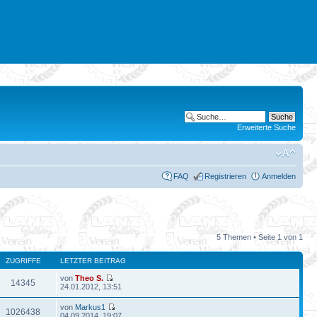
Erweiterte Suche
FAQ
Registrieren
Anmelden
5 Themen • Seite
1
von
1
ZUGRIFFE
LETZTER BEITRAG
von
Theo S.
14345
24.01.2012, 13:51
von
Markus1
1026438
04.09.2014, 19:07