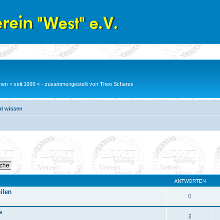
en > seit 1999 < - zusammengestellt von Theo Scheres
al wissen
ANTWORTEN
ilen
0
e
3