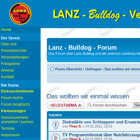
Home
Der Verein
Über uns
Lanz - Bulldog - Forum
Presseberichte
Das Forum über Lanz-Bulldog und alle anderen Landmaschin
Veranstaltungen
Fotogalerie
Foren-Übersicht
‹
Umfragen
‹
Das wollten wir einm
Anreise
Kontakt
Die Szene
Diskussionsforum
Das wollten wir einmal wissen
Forum Archiv
Neues Thema erstellen
Forum (englisch)
Kleinanzeigen
THEMEN
Seriennummern
anmelden / suchen
Diebstähle von Schleppern und Ersatzte
von
Theo S.
» 24.01.2012, 13:51
Termine
TV Programmformat über Nutzfahrzeug
Impressum
von
Theo S.
» 01.11.2013, 12:15