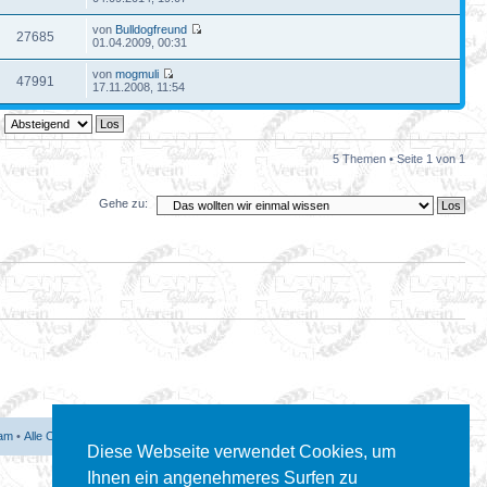
von
Bulldogfreund
27685
01.04.2009, 00:31
von
mogmuli
47991
17.11.2008, 11:54
5 Themen • Seite
1
von
1
Gehe zu:
am
•
Alle Cookies des Boards löschen
• Alle Zeiten sind UTC + 1 Stunde [ Sommerzeit ]
Diese Webseite verwendet Cookies, um
Ihnen ein angenehmeres Surfen zu