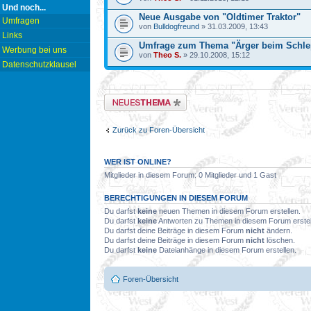
Und noch...
Neue Ausgabe von "Oldtimer Traktor"
Umfragen
von
Bulldogfreund
» 31.03.2009, 13:43
Links
Umfrage zum Thema "Ärger beim Schle
Werbung bei uns
von
Theo S.
» 29.10.2008, 15:12
Datenschutzklausel
Neues Thema erstellen
Zurück zu Foren-Übersicht
WER IST ONLINE?
Mitglieder in diesem Forum: 0 Mitglieder und 1 Gast
BERECHTIGUNGEN IN DIESEM FORUM
Du darfst
keine
neuen Themen in diesem Forum erstellen.
Du darfst
keine
Antworten zu Themen in diesem Forum erstel
Du darfst deine Beiträge in diesem Forum
nicht
ändern.
Du darfst deine Beiträge in diesem Forum
nicht
löschen.
Du darfst
keine
Dateianhänge in diesem Forum erstellen.
Foren-Übersicht