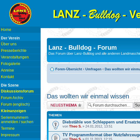
Home
Der Verein
Über uns
Lanz - Bulldog - Forum
Presseberichte
Das Forum über Lanz-Bulldog und alle anderen Landmaschin
Veranstaltungen
Fotogalerie
Foren-Übersicht
‹
Umfragen
‹
Das wollten wir einm
Anreise
Kontakt
Die Szene
Diskussionsforum
Das wollten wir einmal wissen
Forum Archiv
Neues Thema erstellen
Forum (englisch)
Kleinanzeigen
THEMEN
Seriennummern
anmelden / suchen
Diebstähle von Schleppern und Ersatzte
von
Theo S.
» 24.01.2012, 13:51
Termine
TV Programmformat über Nutzfahrzeug
Impressum
von
Theo S.
» 01.11.2013, 12:15