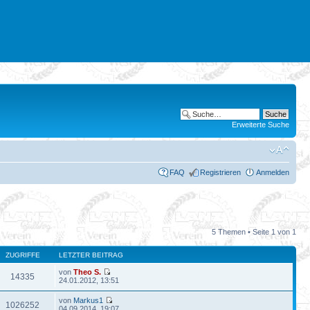
Erweiterte Suche
FAQ
Registrieren
Anmelden
5 Themen • Seite
1
von
1
ZUGRIFFE
LETZTER BEITRAG
von
Theo S.
14335
24.01.2012, 13:51
von
Markus1
1026252
04.09.2014, 19:07