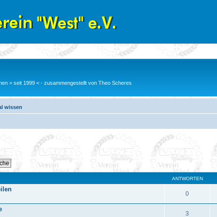
en > seit 1999 < - zusammengestellt von Theo Scheres
al wissen
ANTWORTEN
ilen
0
e
3