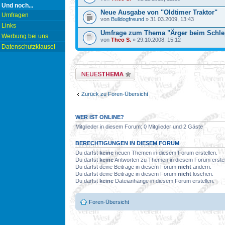
Und noch...
Neue Ausgabe von "Oldtimer Traktor"
Umfragen
von
Bulldogfreund
» 31.03.2009, 13:43
Links
Umfrage zum Thema "Ärger beim Schle
Werbung bei uns
von
Theo S.
» 29.10.2008, 15:12
Datenschutzklausel
Neues Thema erstellen
Zurück zu Foren-Übersicht
WER IST ONLINE?
Mitglieder in diesem Forum: 0 Mitglieder und 2 Gäste
BERECHTIGUNGEN IN DIESEM FORUM
Du darfst
keine
neuen Themen in diesem Forum erstellen.
Du darfst
keine
Antworten zu Themen in diesem Forum erstel
Du darfst deine Beiträge in diesem Forum
nicht
ändern.
Du darfst deine Beiträge in diesem Forum
nicht
löschen.
Du darfst
keine
Dateianhänge in diesem Forum erstellen.
Foren-Übersicht