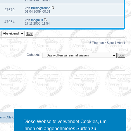
von
Bulldogfreund
27670
01.04.2009, 00:31
von
mogmuli
47954
17.11.2008, 11:54
5 Themen • Seite
1
von
1
Gehe zu:
am
•
Alle Cookies des Boards löschen
• Alle Zeiten sind UTC + 1 Stunde [ Sommerzeit ]
Diese Webseite verwendet Cookies, um
Ihnen ein angenehmeres Surfen zu