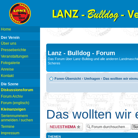
Home
Der Verein
Über uns
Presseberichte
Lanz - Bulldog - Forum
Veranstaltungen
Das Forum über Lanz-Bulldog und alle anderen Landmaschin
Fotogalerie
Scheres
Anreise
Kontakt
Foren-Übersicht
‹
Umfragen
‹
Das wollten wir einm
Die Szene
Diskussionsforum
Forum Archiv
Forum (englisch)
Kleinanzeigen
Das wollten wir
Seriennummern
anmelden / suchen
Neues Thema erstellen
Termine
Impressum
THEMEN