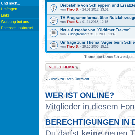
Und noch...
Diebstähle von Schleppern und Ersatzte
Umfragen
von
Theo S.
» 24.01.2012, 13:51
Links
TV Programmformat über Nutzfahrzeug
Werbung bei uns
von
Theo S.
» 01.11.2013, 12:15
Datenschutzklausel
Neue Ausgabe von "Oldtimer Traktor"
von
Bulldogfreund
» 31.03.2009, 13:43
Umfrage zum Thema "Ärger beim Schle
von
Theo S.
» 29.10.2008, 15:12
Themen der letzten Zeit anzeigen:
Neues Thema erstellen
Zurück zu Foren-Übersicht
WER IST ONLINE?
Mitglieder in diesem For
BERECHTIGUNGEN IN 
Du darfst
keine
neuen Th