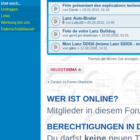
Und noch...
Film présentant des explications techn
Umfragen
von
Darek
» 18.02.2019, 01:10
Links
Lanz Auto-Binder
Werbung bei uns
von
Labu38
» 05.05.2012, 13:46
Datenschutzklausel
Foto de votre Lanz Bulldog
von
gerrit jan doeleman
» 15.09.2008, 01:01
Mon Lanz D2416 (miene Lanz D2416 - m
von
gilles
» 12.08.2008, 14:11
Themen der letzten Zeit anzeigen:
Neues Thema erstellen
Zurück zu Foren-Übersicht
WER IST ONLINE?
Mitglieder in diesem For
BERECHTIGUNGEN IN 
Du darfst
keine
neuen Th