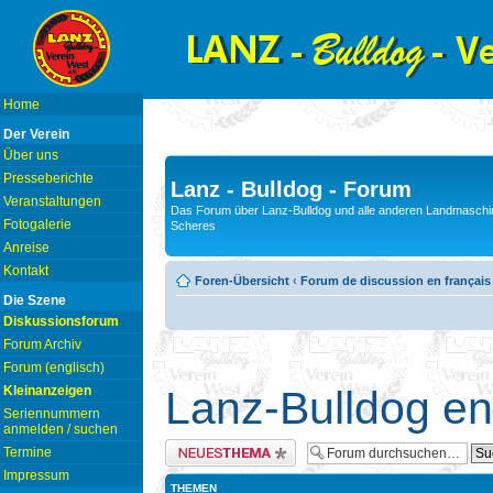
Home
Der Verein
Über uns
Presseberichte
Lanz - Bulldog - Forum
Veranstaltungen
Das Forum über Lanz-Bulldog und alle anderen Landmaschin
Fotogalerie
Scheres
Anreise
Kontakt
Foren-Übersicht
‹
Forum de discussion en français
Die Szene
Diskussionsforum
Forum Archiv
Forum (englisch)
Kleinanzeigen
Lanz-Bulldog en
Seriennummern
anmelden / suchen
Neues Thema erstellen
Termine
Impressum
THEMEN