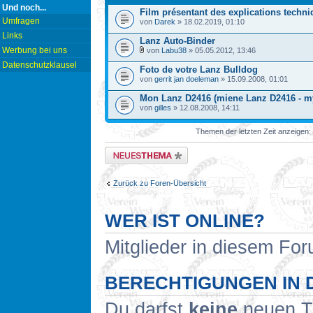
Und noch...
Film présentant des explications techn
Umfragen
von
Darek
» 18.02.2019, 01:10
Links
Lanz Auto-Binder
Werbung bei uns
von
Labu38
» 05.05.2012, 13:46
Datenschutzklausel
Foto de votre Lanz Bulldog
von
gerrit jan doeleman
» 15.09.2008, 01:01
Mon Lanz D2416 (miene Lanz D2416 - m
von
gilles
» 12.08.2008, 14:11
Themen der letzten Zeit anzeigen:
Neues Thema erstellen
Zurück zu Foren-Übersicht
WER IST ONLINE?
Mitglieder in diesem For
BERECHTIGUNGEN IN 
Du darfst
keine
neuen Th