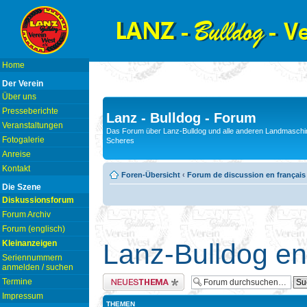
Home
Der Verein
Über uns
Presseberichte
Lanz - Bulldog - Forum
Veranstaltungen
Das Forum über Lanz-Bulldog und alle anderen Landmaschin
Fotogalerie
Scheres
Anreise
Kontakt
Foren-Übersicht
‹
Forum de discussion en français
Die Szene
Diskussionsforum
Forum Archiv
Forum (englisch)
Kleinanzeigen
Lanz-Bulldog en
Seriennummern
anmelden / suchen
Neues Thema erstellen
Termine
Impressum
THEMEN