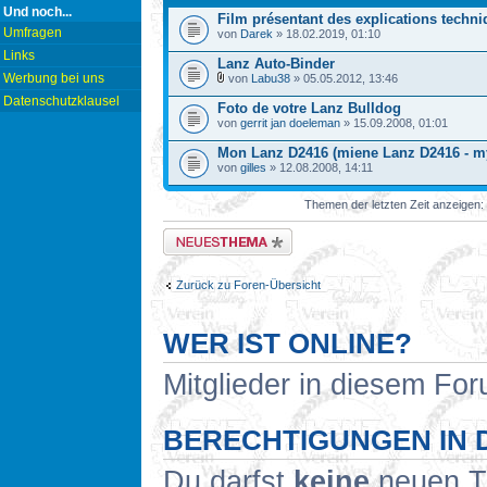
Und noch...
Film présentant des explications techn
Umfragen
von
Darek
» 18.02.2019, 01:10
Links
Lanz Auto-Binder
Werbung bei uns
von
Labu38
» 05.05.2012, 13:46
Datenschutzklausel
Foto de votre Lanz Bulldog
von
gerrit jan doeleman
» 15.09.2008, 01:01
Mon Lanz D2416 (miene Lanz D2416 - m
von
gilles
» 12.08.2008, 14:11
Themen der letzten Zeit anzeigen:
Neues Thema erstellen
Zurück zu Foren-Übersicht
WER IST ONLINE?
Mitglieder in diesem For
BERECHTIGUNGEN IN 
Du darfst
keine
neuen Th