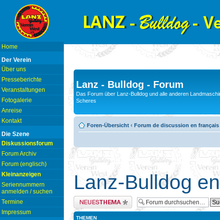
Home
Der Verein
Über uns
Presseberichte
Lanz - Bulldog - Forum
Veranstaltungen
Das Forum über Lanz-Bulldog und alle anderen Landmaschin
Fotogalerie
Scheres
Anreise
Kontakt
Foren-Übersicht
‹
Forum de discussion en français
Die Szene
Diskussionsforum
Forum Archiv
Forum (englisch)
Kleinanzeigen
Lanz-Bulldog en
Seriennummern
anmelden / suchen
Neues Thema erstellen
Termine
Impressum
THEMEN