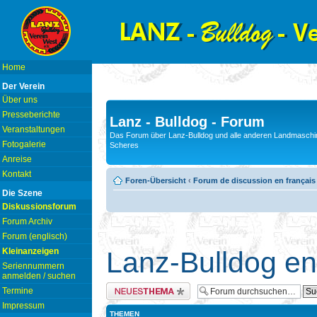
Home
Der Verein
Über uns
Presseberichte
Lanz - Bulldog - Forum
Veranstaltungen
Das Forum über Lanz-Bulldog und alle anderen Landmaschin
Fotogalerie
Scheres
Anreise
Kontakt
Foren-Übersicht
‹
Forum de discussion en français
Die Szene
Diskussionsforum
Forum Archiv
Forum (englisch)
Kleinanzeigen
Lanz-Bulldog en
Seriennummern
anmelden / suchen
Neues Thema erstellen
Termine
Impressum
THEMEN