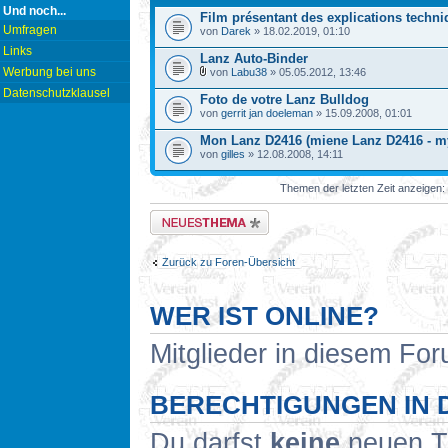
Und noch...
Film présentant des explications techn
Umfragen
von
Darek
» 18.02.2019, 01:10
Links
Lanz Auto-Binder
Werbung bei uns
von
Labu38
» 05.05.2012, 13:46
Datenschutzklausel
Foto de votre Lanz Bulldog
von
gerrit jan doeleman
» 15.09.2008, 01:01
Mon Lanz D2416 (miene Lanz D2416 - m
von
gilles
» 12.08.2008, 14:11
Themen der letzten Zeit anzeigen:
Neues Thema erstellen
Zurück zu Foren-Übersicht
WER IST ONLINE?
Mitglieder in diesem For
BERECHTIGUNGEN IN 
Du darfst
keine
neuen Th