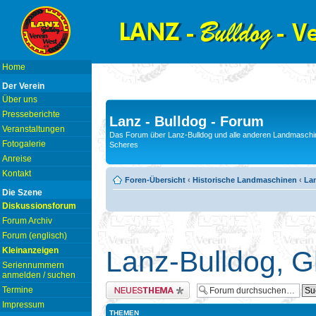
Home
Der Verein
Über uns
Presseberichte
Lanz - Bulldog - Forum
Veranstaltungen
Das Forum über Lanz-Bulldog und alle anderen Landmaschin
Fotogalerie
Scheres
Anreise
Kontakt
Foren-Übersicht
‹
Historische Landmaschinen
‹
La
Die Szene
Diskussionsforum
Forum Archiv
Forum (englisch)
Kleinanzeigen
Lanz-Bulldog, G
Seriennummern
anmelden / suchen
Neues Thema erstellen
Termine
Impressum
THEMEN