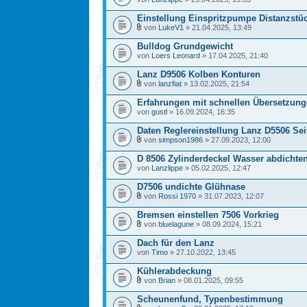
Einstellung Einspritzpumpe Distanzstü
von
LukeV1
» 21.04.2025, 13:49
Bulldog Grundgewicht
von
Loers Leonard
» 17.04.2025, 21:40
Lanz D9506 Kolben Konturen
von
lanzfiat
» 13.02.2025, 21:54
Erfahrungen mit schnellen Übersetzunge
von
gustl
» 16.09.2024, 16:35
Daten Reglereinstellung Lanz D5506 Se
von
simpson1986
» 27.09.2023, 12:00
D 8506 Zylinderdeckel Wasser abdichte
von
Lanzlippe
» 05.02.2025, 12:47
D7506 undichte Glühnase
von
Rossi 1970
» 31.07.2023, 12:07
Bremsen einstellen 7506 Vorkrieg
von
bluelagune
» 08.09.2024, 15:21
Dach für den Lanz
von
Timo
» 27.10.2022, 13:45
Kühlerabdeckung
von
Brian
» 08.01.2025, 09:55
Scheunenfund, Typenbestimmung