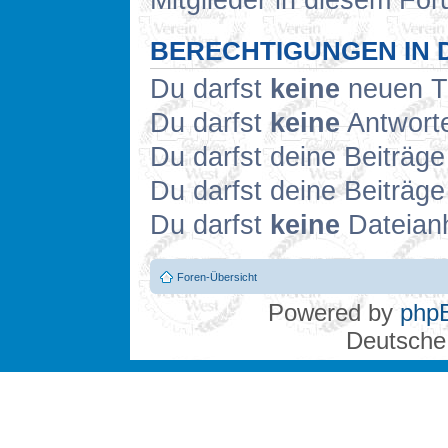
Mitglieder in diesem For
BERECHTIGUNGEN IN 
Du darfst
keine
neuen Th
Du darfst
keine
Antworte
Du darfst deine Beiträg
Du darfst deine Beiträg
Du darfst
keine
Dateianh
Foren-Übersicht
Powered by
php
Deutsche