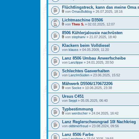
Flüchtlingstreck, kann das meine Oma 
von
OmasBulldog
» 26.07.2025, 18:16
Lichtmaschine D3506
von
Theo S.
» 02.02.2025, 12:07
8506 Kühlerjalousie nachrüsten
von
stephanv
» 21.07.2025, 18:40
Klackern beim Volldiesel
von
klauss
» 04.05.2009, 11:20
Lanz 8506 Umbau Anwerfscheibe
von
Lanzlippe
» 24.01.2025, 20:50
Schlechtes Gasverhalten
von
LanzImSüden
» 23.06.2025, 15:52
Mähwerk D5506/170672206
von
Socke
» 10.06.2025, 23:38
Ursus C451
von
Seppl
» 05.05.2025, 06:40
Typbestimmung
von
werdscher
» 24.04.2025, 16:42
Lanz Reglerschwungrad 10l Nachkrieg
von
oldtimerfreud
» 23.08.2024, 09:56
Lanz 8506 Farbe
von
Lanzlippe
» 23.04.2025, 19:55