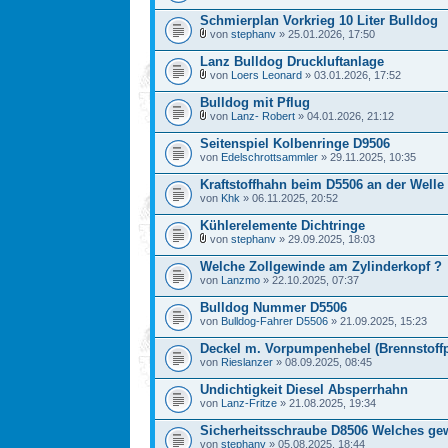
Schmierplan Vorkrieg 10 Liter Bulldog
von
stephanv
» 25.01.2026, 17:50
Lanz Bulldog Druckluftanlage
von
Loers Leonard
» 03.01.2026, 17:52
Bulldog mit Pflug
von
Lanz- Robert
» 04.01.2026, 21:12
Seitenspiel Kolbenringe D9506
von
Edelschrottsammler
» 29.11.2025, 10:35
Kraftstoffhahn beim D5506 an der Welle
von
Khk
» 06.11.2025, 20:52
Kühlerelemente Dichtringe
von
stephanv
» 29.09.2025, 18:03
Welche Zollgewinde am Zylinderkopf ?
von
Lanzmo
» 22.10.2025, 07:37
Bulldog Nummer D5506
von
Bulldog-Fahrer D5506
» 21.09.2025, 15:23
Deckel m. Vorpumpenhebel (Brennstof
von
Rieslanzer
» 08.09.2025, 08:45
Undichtigkeit Diesel Absperrhahn
von
Lanz-Fritze
» 21.08.2025, 19:34
Sicherheitsschraube D8506 Welches ge
von
stephanv
» 05.08.2025, 18:44