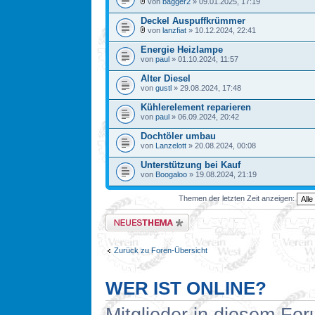
von
bagger2
» 09.01.2025, 17:19
Deckel Auspuffkrümmer
von
lanzfiat
» 10.12.2024, 22:41
Energie Heizlampe
von
paul
» 01.10.2024, 11:57
Alter Diesel
von
gustl
» 29.08.2024, 17:48
Kühlerelement reparieren
von
paul
» 06.09.2024, 20:42
Dochtöler umbau
von
Lanzelott
» 20.08.2024, 00:08
Unterstützung bei Kauf
von
Boogaloo
» 19.08.2024, 21:19
Themen der letzten Zeit anzeigen:
Neues Thema erstellen
Zurück zu Foren-Übersicht
WER IST ONLINE?