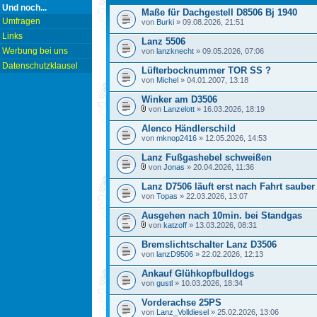
Und noch...
Maße für Dachgestell D8506 Bj 1940
Umfragen
von
Burki
» 09.08.2026, 21:51
Links
Lanz 5506
Werbung bei uns
von
lanzknecht
» 09.05.2026, 07:06
Datenschutzklausel
Lüfterbocknummer TOR SS ?
von
Michel
» 04.01.2007, 13:18
Winker am D3506
von
Lanzelott
» 16.03.2026, 18:19
Alenco Händlerschild
von
mknop2416
» 12.05.2026, 14:53
Lanz Fußgashebel schweißen
von
Jonas
» 20.04.2026, 11:36
Lanz D7506 läuft erst nach Fahrt saube
von
Topas
» 22.03.2026, 13:07
Ausgehen nach 10min. bei Standgas
von
katzoff
» 13.03.2026, 08:31
Bremslichtschalter Lanz D3506
von
lanzD9506
» 22.02.2026, 12:13
Ankauf Glühkopfbulldogs
von
gustl
» 10.03.2026, 18:34
Vorderachse 25PS
von
Lanz_Volldiesel
» 25.02.2026, 13:06