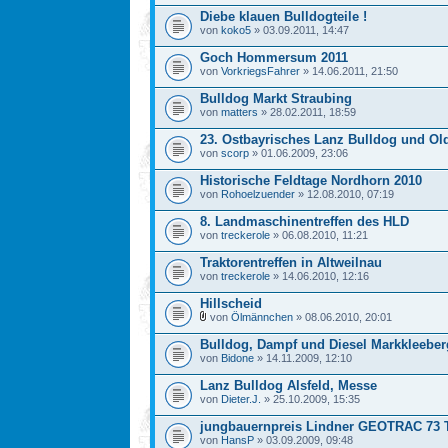
Diebe klauen Bulldogteile !
von
koko5
» 03.09.2011, 14:47
Goch Hommersum 2011
von
VorkriegsFahrer
» 14.06.2011, 21:50
Bulldog Markt Straubing
von
matters
» 28.02.2011, 18:59
23. Ostbayrisches Lanz Bulldog und Old
von
scorp
» 01.06.2009, 23:06
Historische Feldtage Nordhorn 2010
von
Rohoelzuender
» 12.08.2010, 07:19
8. Landmaschinentreffen des HLD
von
treckerole
» 06.08.2010, 11:21
Traktorentreffen in Altweilnau
von
treckerole
» 14.06.2010, 12:16
Hillscheid
von
Ölmännchen
» 08.06.2010, 20:01
Bulldog, Dampf und Diesel Markkleeberg
von
Bidone
» 14.11.2009, 12:10
Lanz Bulldog Alsfeld, Messe
von
Dieter.J.
» 25.10.2009, 15:35
jungbauernpreis Lindner GEOTRAC 73 T
von
HansP
» 03.09.2009, 09:48