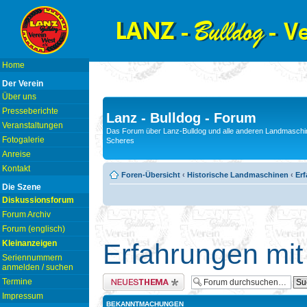
Home
Der Verein
Über uns
Presseberichte
Lanz - Bulldog - Forum
Veranstaltungen
Das Forum über Lanz-Bulldog und alle anderen Landmaschin
Fotogalerie
Scheres
Anreise
Kontakt
Foren-Übersicht
‹
Historische Landmaschinen
‹
Erf
Die Szene
Diskussionsforum
Forum Archiv
Forum (englisch)
Kleinanzeigen
Erfahrungen mit
Seriennummern
anmelden / suchen
Neues Thema erstellen
Termine
Impressum
BEKANNTMACHUNGEN