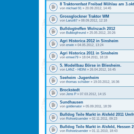
8 Traktorenfast Freibad Möhlau am 3.ok
von
michael 91
» 20.09.2012, 14:45
Grossglockner Traktor WM
von
Lanzi67
» 08.09.2012, 12:18
Bulldogtreffen Wolnzach 2012
von
Bulldogfreund
» 25.05.2012, 20:26
Agri Historica 2012 in Sinsheim
von
erwin
» 04.05.2012, 13:24
Agri Historica 2011 in Sinsheim
von
emwe79
» 18.04.2011, 18:18
5. Modellbau Börse in Bliesheim.
von
LANZ - HEINI
» 26.04.2012, 16:45
Seeheim -Jugenheim
von
thomas schüber
» 19.03.2012, 16:36
Brockstedt
von
Jens P
» 07.03.2012, 14:15
Sundhausen
von
goldienator
» 05.09.2011, 18:39
Bulldog Teile Markt in Alsfeld 2011 Umf
von
Rohoelzuender
» 02.11.2011, 09:23
Bulldog Teile Markt in Alsfeld, Hessen 
von
Rohoelzuender
» 01.11.2010, 18:43