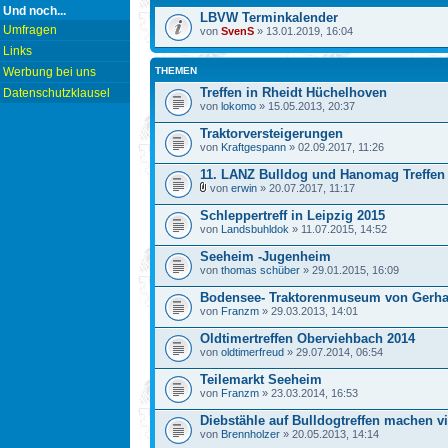
Und noch...
LBVW Terminkalender
Umfragen
von
SvenS
» 13.01.2019, 16:04
Links
Werbung bei uns
THEMEN
Treffen in Rheidt Hüchelhoven
Datenschutzklausel
von
lokomo
» 15.05.2013, 20:37
Traktorversteigerungen
von
Kraftgespann
» 02.09.2017, 11:26
11. LANZ Bulldog und Hanomag Treffen 
von
erwin
» 20.07.2017, 11:17
Schleppertreff in Leipzig 2015
von
Landsbuhldok
» 11.07.2015, 14:52
Seeheim -Jugenheim
von
thomas schüber
» 29.01.2015, 16:09
Bodensee- Traktorenmuseum von Gerh
von
Franzm
» 29.03.2013, 14:01
Oldtimertreffen Oberviehbach 2014
von
oldtimerfreud
» 29.07.2014, 06:54
Teilemarkt Seeheim
von
Franzm
» 23.03.2014, 16:53
Diebstähle auf Bulldogtreffen machen vi
von
Brennholzer
» 20.05.2013, 14:14