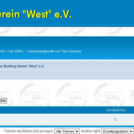
en > seit 1999 < - zusammengestellt von Theo Scheres
z-Bulldog-Verein 'West' e.V.
ANTWORTEN
0
Themen der letzten Zeit anzeigen:
Sortiere nach