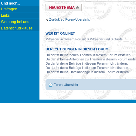
Und noch...
Neues Thema erstellen
Umfragen
Links
Zurück zu Foren-Übersicht
Werbung bei uns
Datenschutzklausel
WER IST ONLINE?
Mitglieder in diesem Forum: 0 Mitglieder und 3 Gäste
BERECHTIGUNGEN IN DIESEM FORUM
Du darfst
keine
neuen Themen in diesem Forum erstellen.
Du darfst
keine
Antworten zu Themen in diesem Forum erstel
Du darfst deine Beiträge in diesem Forum
nicht
ändern.
Du darfst deine Beiträge in diesem Forum
nicht
löschen.
Du darfst
keine
Dateianhänge in diesem Forum erstellen.
Foren-Übersicht