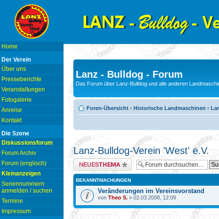
Home
Der Verein
Über uns
Lanz - Bulldog - Forum
Presseberichte
Das Forum über Lanz-Bulldog und alle anderen Landmaschin
Veranstaltungen
Fotogalerie
Foren-Übersicht
‹
Historische Landmaschinen
‹
Lan
Anreise
Kontakt
Die Szene
Diskussionsforum
Lanz-Bulldog-Verein 'West' e.V.
Forum Archiv
Neues Thema erstellen
Forum (englisch)
Kleinanzeigen
BEKANNTMACHUNGEN
Seriennummern
anmelden / suchen
Veränderungen im Vereinsvorstand
von
Theo S.
» 02.03.2008, 12:09
Termine
Impressum