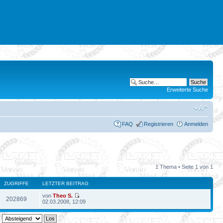
Erweiterte Suche
FAQ
Registrieren
Anmelden
1 Thema • Seite
1
von
1
ZUGRIFFE
LETZTER BEITRAG
von
Theo S.
202869
02.03.2008, 12:09