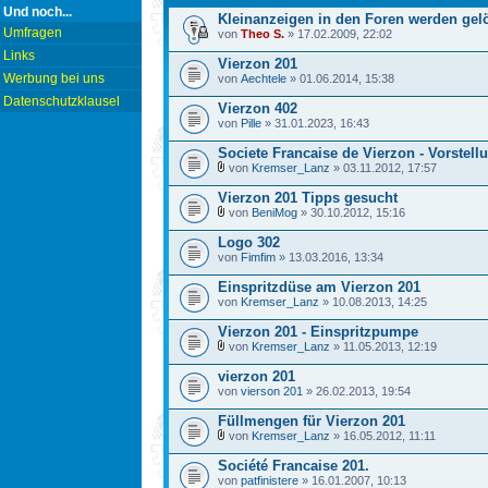
Und noch...
Kleinanzeigen in den Foren werden gelö
Umfragen
von
Theo S.
» 17.02.2009, 22:02
Links
Vierzon 201
Werbung bei uns
von
Aechtele
» 01.06.2014, 15:38
Datenschutzklausel
Vierzon 402
von
Pille
» 31.01.2023, 16:43
Societe Francaise de Vierzon - Vorstel
von
Kremser_Lanz
» 03.11.2012, 17:57
Vierzon 201 Tipps gesucht
von
BeniMog
» 30.10.2012, 15:16
Logo 302
von
Fimfim
» 13.03.2016, 13:34
Einspritzdüse am Vierzon 201
von
Kremser_Lanz
» 10.08.2013, 14:25
Vierzon 201 - Einspritzpumpe
von
Kremser_Lanz
» 11.05.2013, 12:19
vierzon 201
von
vierson 201
» 26.02.2013, 19:54
Füllmengen für Vierzon 201
von
Kremser_Lanz
» 16.05.2012, 11:11
Société Francaise 201.
von
patfinistere
» 16.01.2007, 10:13