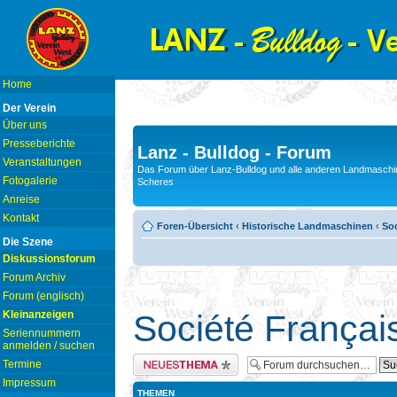
Home
Der Verein
Über uns
Presseberichte
Lanz - Bulldog - Forum
Veranstaltungen
Das Forum über Lanz-Bulldog und alle anderen Landmaschin
Fotogalerie
Scheres
Anreise
Kontakt
Foren-Übersicht
‹
Historische Landmaschinen
‹
Soc
Die Szene
Diskussionsforum
Forum Archiv
Forum (englisch)
Kleinanzeigen
Société Françai
Seriennummern
anmelden / suchen
Neues Thema erstellen
Termine
Impressum
THEMEN