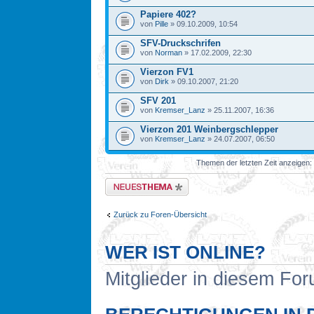
Papiere 402?
von
Pille
» 09.10.2009, 10:54
SFV-Druckschrifen
von
Norman
» 17.02.2009, 22:30
Vierzon FV1
von
Dirk
» 09.10.2007, 21:20
SFV 201
von
Kremser_Lanz
» 25.11.2007, 16:36
Vierzon 201 Weinbergschlepper
von
Kremser_Lanz
» 24.07.2007, 06:50
Themen der letzten Zeit anzeigen:
Neues Thema erstellen
Zurück zu Foren-Übersicht
WER IST ONLINE?
Mitglieder in diesem For