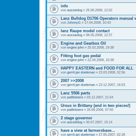
info
von
aussiedog
» 25.06.2008, 12:02
Lanz Bulldog D1706 Operators manual 
von
JohnnyG
» 17.04.2008, 10:43
lanz Raupe model contact
von
aussiedog
» 08.05.2008, 12:37
Engine and Gearbox Oil
von
engine john
» 25.03.2008, 19:38
Fitting foot gas pedal
von
engine john
» 22.04.2008, 10:38
HAPPY EASTERN and FOOD FOR ALL
von
gerrit jan doeleman
» 23.03.2008, 02:56
2007 >>2008
von
gerrit jan doeleman
» 23.12.2007, 16:53
Lanz 5506 parts
von
patfinistere
» 03.12.2007, 21:54
Ursus in Brittany (and in two pieces!)
von
patfinistere
» 26.08.2006, 07:50
2 stage governor
von
aussiedog
» 30.07.2007, 15:14
have a view at farmersbase...
von
gerrit jan doeleman
» 27.05.2007, 02:28