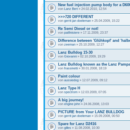
New fuel injection pump body for a D60
von
Lanz Bert
» 24.02.2010, 12:54
>>>720 DIFFERENT
von
gerrit jan doeleman
» 25.04.2009, 15:22
Re Semi Diesel or not!
von
patfinistere
» 17.11.2009, 23:37
Difference between 'Glühkopf' and 'halbd
von
zeeman
» 25.10.2009, 12:27
Lanz Bulldog 15-30
von
Giovanni
» 02.10.2009, 19:29
Lanz Bulldog known as the Lanz Pamp
von
frassinetti
» 30.01.2008, 18:19
Paint colour
von
aussiedog
» 12.07.2009, 09:12
Lanz Type H
von
spectrom
» 12.03.2009, 07:05
A big journey!
von
engine john
» 24.06.2008, 13:03
PICTURE from Your LANZ BULLDOG
von
gerrit jan doeleman
» 15.09.2008, 00:50
Spare for Lanz D2416
von
gilles
» 11.08.2008, 10:30