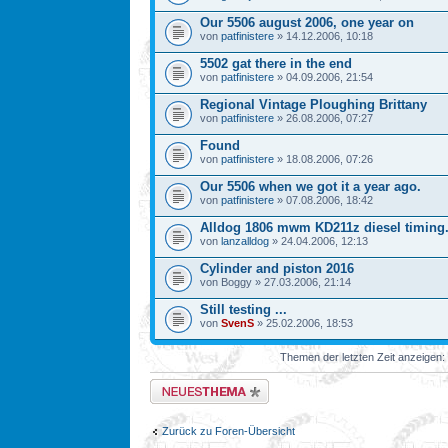
Our 5506 august 2006, one year on
von
patfinistere
» 14.12.2006, 10:18
5502 gat there in the end
von
patfinistere
» 04.09.2006, 21:54
Regional Vintage Ploughing Brittany
von
patfinistere
» 26.08.2006, 07:27
Found
von
patfinistere
» 18.08.2006, 07:26
Our 5506 when we got it a year ago.
von
patfinistere
» 07.08.2006, 18:42
Alldog 1806 mwm KD211z diesel timing
von
lanzalldog
» 24.04.2006, 12:13
Cylinder and piston 2016
von Boggy » 27.03.2006, 21:14
Still testing ...
von
SvenS
» 25.02.2006, 18:53
Themen der letzten Zeit anzeigen:
Neues Thema erstellen
Zurück zu Foren-Übersicht