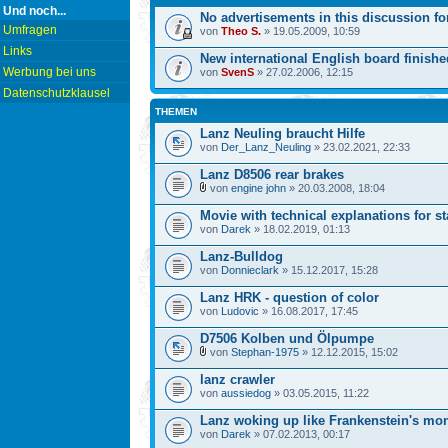
Und noch...
No advertisements in this discussion fo
Umfragen
von
Theo S.
» 19.05.2009, 10:59
Links
New international English board finishe
Werbung bei uns
von
SvenS
» 27.02.2006, 12:15
Datenschutzklausel
THEMEN
Lanz Neuling braucht Hilfe
von
Der_Lanz_Neuling
» 23.02.2021, 22:33
Lanz D8506 rear brakes
von
engine john
» 20.03.2008, 18:04
Movie with technical explanations for st
von
Darek
» 18.02.2019, 01:13
Lanz-Bulldog
von
Donnieclark
» 15.12.2017, 15:28
Lanz HRK - question of color
von
Ludovic
» 16.08.2017, 17:45
D7506 Kolben und Ölpumpe
von
Stephan-1975
» 12.12.2015, 15:02
lanz crawler
von
aussiedog
» 03.05.2015, 11:22
Lanz woking up like Frankenstein's mon
von
Darek
» 07.02.2013, 00:17