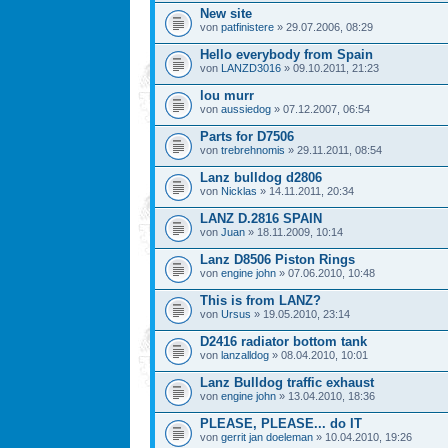
New site
von
patfinistere
» 29.07.2006, 08:29
Hello everybody from Spain
von
LANZD3016
» 09.10.2011, 21:23
lou murr
von
aussiedog
» 07.12.2007, 06:54
Parts for D7506
von
trebrehnomis
» 29.11.2011, 08:54
Lanz bulldog d2806
von
Nicklas
» 14.11.2011, 20:34
LANZ D.2816 SPAIN
von
Juan
» 18.11.2009, 10:14
Lanz D8506 Piston Rings
von
engine john
» 07.06.2010, 10:48
This is from LANZ?
von
Ursus
» 19.05.2010, 23:14
D2416 radiator bottom tank
von
lanzalldog
» 08.04.2010, 10:01
Lanz Bulldog traffic exhaust
von
engine john
» 13.04.2010, 18:36
PLEASE, PLEASE... do IT
von
gerrit jan doeleman
» 10.04.2010, 19:26