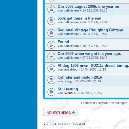
Our 5506 august 2006, one year on
von
patfinistere
» 14.12.2006, 10:18
5502 gat there in the end
von
patfinistere
» 04.09.2006, 21:54
Regional Vintage Ploughing Brittany
von
patfinistere
» 26.08.2006, 07:27
Found
von
patfinistere
» 18.08.2006, 07:26
Our 5506 when we got it a year ago.
von
patfinistere
» 07.08.2006, 18:42
Alldog 1806 mwm KD211z diesel timing
von
lanzalldog
» 24.04.2006, 12:13
Cylinder and piston 2016
von Boggy » 27.03.2006, 21:14
Still testing ...
von
SvenS
» 25.02.2006, 18:53
Themen der letzten Zeit anzeigen:
Neues Thema erstellen
Zurück zu Foren-Übersicht