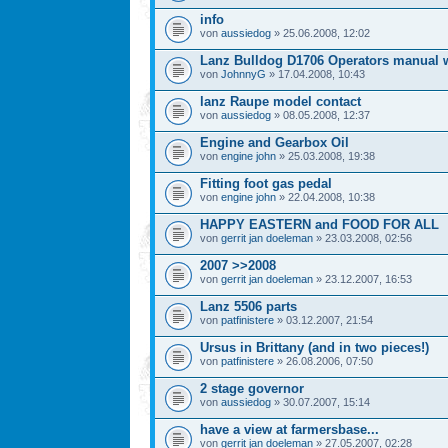
info
von
aussiedog
» 25.06.2008, 12:02
Lanz Bulldog D1706 Operators manual 
von
JohnnyG
» 17.04.2008, 10:43
lanz Raupe model contact
von
aussiedog
» 08.05.2008, 12:37
Engine and Gearbox Oil
von
engine john
» 25.03.2008, 19:38
Fitting foot gas pedal
von
engine john
» 22.04.2008, 10:38
HAPPY EASTERN and FOOD FOR ALL
von
gerrit jan doeleman
» 23.03.2008, 02:56
2007 >>2008
von
gerrit jan doeleman
» 23.12.2007, 16:53
Lanz 5506 parts
von
patfinistere
» 03.12.2007, 21:54
Ursus in Brittany (and in two pieces!)
von
patfinistere
» 26.08.2006, 07:50
2 stage governor
von
aussiedog
» 30.07.2007, 15:14
have a view at farmersbase...
von
gerrit jan doeleman
» 27.05.2007, 02:28