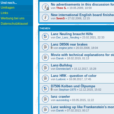
Und noch...
No advertisements in this discussion fo
Umfragen
von
Theo S.
» 19.05.2009, 10:59
Links
New international English board finishe
Werbung bei uns
von
SvenS
» 27.02.2006, 12:15
Datenschutzklausel
THEMEN
Lanz Neuling braucht Hilfe
von
Der_Lanz_Neuling
» 23.02.2021, 22:33
Lanz D8506 rear brakes
von
engine john
» 20.03.2008, 18:04
Movie with technical explanations for st
von
Darek
» 18.02.2019, 01:13
Lanz-Bulldog
von
Donnieclark
» 15.12.2017, 15:28
Lanz HRK - question of color
von
Ludovic
» 16.08.2017, 17:45
D7506 Kolben und Ölpumpe
von
Stephan-1975
» 12.12.2015, 15:02
lanz crawler
von
aussiedog
» 03.05.2015, 11:22
Lanz woking up like Frankenstein's mon
von
Darek
» 07.02.2013, 00:17