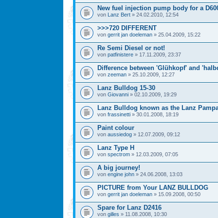
New fuel injection pump body for a D60
von
Lanz Bert
» 24.02.2010, 12:54
>>>720 DIFFERENT
von
gerrit jan doeleman
» 25.04.2009, 15:22
Re Semi Diesel or not!
von
patfinistere
» 17.11.2009, 23:37
Difference between 'Glühkopf' and 'halbd
von
zeeman
» 25.10.2009, 12:27
Lanz Bulldog 15-30
von
Giovanni
» 02.10.2009, 19:29
Lanz Bulldog known as the Lanz Pamp
von
frassinetti
» 30.01.2008, 18:19
Paint colour
von
aussiedog
» 12.07.2009, 09:12
Lanz Type H
von
spectrom
» 12.03.2009, 07:05
A big journey!
von
engine john
» 24.06.2008, 13:03
PICTURE from Your LANZ BULLDOG
von
gerrit jan doeleman
» 15.09.2008, 00:50
Spare for Lanz D2416
von
gilles
» 11.08.2008, 10:30