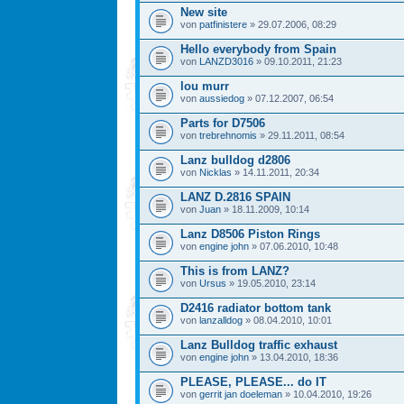
New site
von
patfinistere
» 29.07.2006, 08:29
Hello everybody from Spain
von
LANZD3016
» 09.10.2011, 21:23
lou murr
von
aussiedog
» 07.12.2007, 06:54
Parts for D7506
von
trebrehnomis
» 29.11.2011, 08:54
Lanz bulldog d2806
von
Nicklas
» 14.11.2011, 20:34
LANZ D.2816 SPAIN
von
Juan
» 18.11.2009, 10:14
Lanz D8506 Piston Rings
von
engine john
» 07.06.2010, 10:48
This is from LANZ?
von
Ursus
» 19.05.2010, 23:14
D2416 radiator bottom tank
von
lanzalldog
» 08.04.2010, 10:01
Lanz Bulldog traffic exhaust
von
engine john
» 13.04.2010, 18:36
PLEASE, PLEASE... do IT
von
gerrit jan doeleman
» 10.04.2010, 19:26