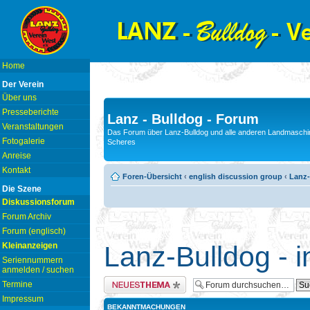
Home
Der Verein
Über uns
Presseberichte
Lanz - Bulldog - Forum
Veranstaltungen
Das Forum über Lanz-Bulldog und alle anderen Landmaschin
Fotogalerie
Scheres
Anreise
Kontakt
Foren-Übersicht
‹
english discussion group
‹
Lanz-
Die Szene
Diskussionsforum
Forum Archiv
Forum (englisch)
Kleinanzeigen
Lanz-Bulldog - i
Seriennummern
anmelden / suchen
Neues Thema erstellen
Termine
Impressum
BEKANNTMACHUNGEN