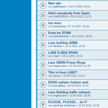
New site
von
patfinistere
» 29.07.2006, 08:29
Hello everybody from Spain
von
LANZD3016
» 09.10.2011, 21:23
lou murr
von
aussiedog
» 07.12.2007, 06:54
Parts for D7506
von
trebrehnomis
» 29.11.2011, 08:54
Lanz bulldog d2806
von
Nicklas
» 14.11.2011, 20:34
LANZ D.2816 SPAIN
von
Juan
» 18.11.2009, 10:14
Lanz D8506 Piston Rings
von
engine john
» 07.06.2010, 10:48
This is from LANZ?
von
Ursus
» 19.05.2010, 23:14
D2416 radiator bottom tank
von
lanzalldog
» 08.04.2010, 10:01
Lanz Bulldog traffic exhaust
von
engine john
» 13.04.2010, 18:36
PLEASE, PLEASE... do IT
von
gerrit jan doeleman
» 10.04.2010, 19:26