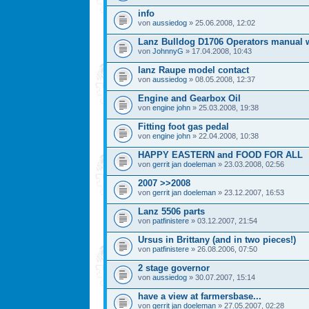
info
von
aussiedog
» 25.06.2008, 12:02
Lanz Bulldog D1706 Operators manual 
von
JohnnyG
» 17.04.2008, 10:43
lanz Raupe model contact
von
aussiedog
» 08.05.2008, 12:37
Engine and Gearbox Oil
von
engine john
» 25.03.2008, 19:38
Fitting foot gas pedal
von
engine john
» 22.04.2008, 10:38
HAPPY EASTERN and FOOD FOR ALL
von
gerrit jan doeleman
» 23.03.2008, 02:56
2007 >>2008
von
gerrit jan doeleman
» 23.12.2007, 16:53
Lanz 5506 parts
von
patfinistere
» 03.12.2007, 21:54
Ursus in Brittany (and in two pieces!)
von
patfinistere
» 26.08.2006, 07:50
2 stage governor
von
aussiedog
» 30.07.2007, 15:14
have a view at farmersbase...
von
gerrit jan doeleman
» 27.05.2007, 02:28