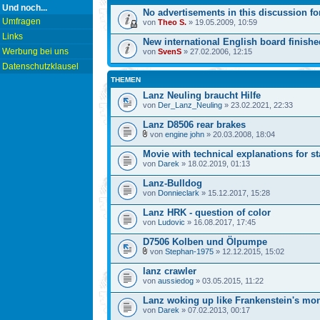
Und noch...
No advertisements in this discussion fo
Umfragen
von
Theo S.
» 19.05.2009, 10:59
Links
New international English board finishe
Werbung bei uns
von
SvenS
» 27.02.2006, 12:15
Datenschutzklausel
THEMEN
Lanz Neuling braucht Hilfe
von
Der_Lanz_Neuling
» 23.02.2021, 22:33
Lanz D8506 rear brakes
von
engine john
» 20.03.2008, 18:04
Movie with technical explanations for st
von
Darek
» 18.02.2019, 01:13
Lanz-Bulldog
von
Donnieclark
» 15.12.2017, 15:28
Lanz HRK - question of color
von
Ludovic
» 16.08.2017, 17:45
D7506 Kolben und Ölpumpe
von
Stephan-1975
» 12.12.2015, 15:02
lanz crawler
von
aussiedog
» 03.05.2015, 11:22
Lanz woking up like Frankenstein's mon
von
Darek
» 07.02.2013, 00:17