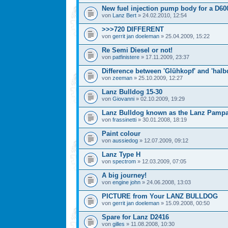
New fuel injection pump body for a D60
von
Lanz Bert
» 24.02.2010, 12:54
>>>720 DIFFERENT
von
gerrit jan doeleman
» 25.04.2009, 15:22
Re Semi Diesel or not!
von
patfinistere
» 17.11.2009, 23:37
Difference between 'Glühkopf' and 'halbd
von
zeeman
» 25.10.2009, 12:27
Lanz Bulldog 15-30
von
Giovanni
» 02.10.2009, 19:29
Lanz Bulldog known as the Lanz Pamp
von
frassinetti
» 30.01.2008, 18:19
Paint colour
von
aussiedog
» 12.07.2009, 09:12
Lanz Type H
von
spectrom
» 12.03.2009, 07:05
A big journey!
von
engine john
» 24.06.2008, 13:03
PICTURE from Your LANZ BULLDOG
von
gerrit jan doeleman
» 15.09.2008, 00:50
Spare for Lanz D2416
von
gilles
» 11.08.2008, 10:30