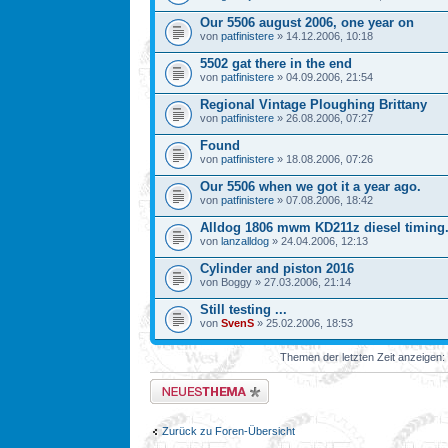
Our 5506 august 2006, one year on
von
patfinistere
» 14.12.2006, 10:18
5502 gat there in the end
von
patfinistere
» 04.09.2006, 21:54
Regional Vintage Ploughing Brittany
von
patfinistere
» 26.08.2006, 07:27
Found
von
patfinistere
» 18.08.2006, 07:26
Our 5506 when we got it a year ago.
von
patfinistere
» 07.08.2006, 18:42
Alldog 1806 mwm KD211z diesel timing
von
lanzalldog
» 24.04.2006, 12:13
Cylinder and piston 2016
von Boggy » 27.03.2006, 21:14
Still testing ...
von
SvenS
» 25.02.2006, 18:53
Themen der letzten Zeit anzeigen:
Neues Thema erstellen
Zurück zu Foren-Übersicht