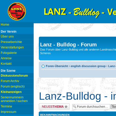
Home
Der Verein
Über uns
Presseberichte
Lanz - Bulldog - Forum
Veranstaltungen
Das Forum über Lanz-Bulldog und alle anderen Landmaschin
Fotogalerie
Scheres
Anreise
Kontakt
Foren-Übersicht
‹
english discussion group
‹
Lanz-
Die Szene
Diskussionsforum
Forum Archiv
Forum (englisch)
Kleinanzeigen
Lanz-Bulldog - i
Seriennummern
anmelden / suchen
Neues Thema erstellen
Termine
Impressum
BEKANNTMACHUNGEN