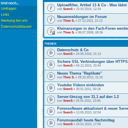
Und noch...
Uploadfilter, Artikel 13 & Co - Was läd
Umfragen
von
SvenS
» 23.03.2019, 12:24
Links
Neuanmeldungen im Forum
Werbung bei uns
von
Theo S.
» 27.12.2011, 21:12
Datenschutzklausel
Kleinanzeigen in den Fach-Foren werden
von
Theo S.
» 06.07.2008, 08:36
THEMEN
Datenschutz & Co
von
SvenS
» 24.05.2018, 21:13
Sichere SSL Verbindungen über HTTPS 
von
SvenS
» 04.12.2015, 20:44
Neues Thema "Replikate"
von
Theo S.
» 28.10.2012, 11:19
Youtube Videos einbinden
von
SvenS
» 30.01.2011, 00:18
Server-Umzug von 31.1 auf den 1.2
von
SvenS
» 25.01.2011, 23:06
Forensoftware aktualisiert & neuer Serv
von
SvenS
» 13.05.2010, 02:54
Forumsausfall heute Nachmittag
von
SvenS
» 24.01.2010, 17:55