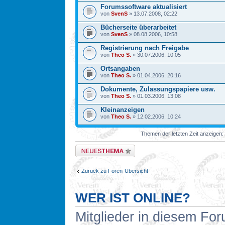
Forumssoftware aktualisiert
von
SvenS
» 13.07.2008, 02:22
Bücherseite überarbeitet
von
SvenS
» 08.08.2006, 10:58
Registrierung nach Freigabe
von
Theo S.
» 30.07.2006, 10:05
Ortsangaben
von
Theo S.
» 01.04.2006, 20:16
Dokumente, Zulassungspapiere usw.
von
Theo S.
» 01.03.2006, 13:08
Kleinanzeigen
von
Theo S.
» 12.02.2006, 10:24
Themen der letzten Zeit anzeigen:
Neues Thema erstellen
Zurück zu Foren-Übersicht
WER IST ONLINE?
Mitglieder in diesem For