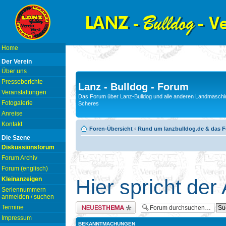
Home
Der Verein
Über uns
Presseberichte
Lanz - Bulldog - Forum
Veranstaltungen
Das Forum über Lanz-Bulldog und alle anderen Landmaschin
Fotogalerie
Scheres
Anreise
Kontakt
Foren-Übersicht
‹
Rund um lanzbulldog.de & das 
Die Szene
Diskussionsforum
Forum Archiv
Forum (englisch)
Kleinanzeigen
Hier spricht der
Seriennummern
anmelden / suchen
Neues Thema erstellen
Termine
Impressum
BEKANNTMACHUNGEN