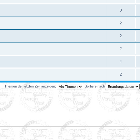
0
2
2
2
4
2
Themen der letzten Zeit anzeigen:
Sortiere nach