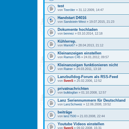
test
von
Teeröler
» 31.12.2009, 14:47
Handstart D4016
von
Sandstein-West
» 19.07.2015, 21:23
Dokumente hochladen
von
bennez
» 03.10.2014, 12:18
Kühlerrep.
von
Mario67
» 28.04.2013, 21:12
Kleinanzeigen einstellen
von
Ramon C45
» 24.01.2012, 09:57
Kleinanzeigen funktionieren nicht
von
Rainer
» 24.03.2011, 13:18
Lanzbulldog-Forum als RSS-Feed
von
SvenS
» 25.02.2006, 12:52
privatnachrichten
von
bulldogfan
» 01.10.2008, 12:57
Lanz Seriennummern für Deutschland
von
LanzSchweiz
» 12.06.2008, 19:52
beiträge
von
lanz7500
» 21.03.2008, 22:44
Youtube Videos einstellen
von
SvenS
» 09.02.2008, 15:31