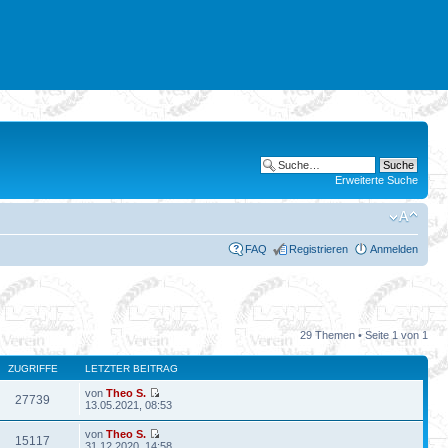
Erweiterte Suche
FAQ
Registrieren
Anmelden
29 Themen • Seite
1
von
1
ZUGRIFFE
LETZTER BEITRAG
von
Theo S.
27739
13.05.2021, 08:53
von
Theo S.
15117
31.12.2020, 14:58