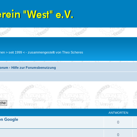
en > seit 1999 < - zusammengestellt von Theo Scheres
Forum
‹
Hilfe zur Forumsbenutzung
ANTWORTEN
von Google
0
0