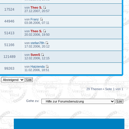
von
Theo S.
17524
27.12.2007, 20:57
von
Franz
44946
03.08.2006, 07:11
von
Theo S.
51413
20.02.2006, 19:50
von
stefan78h
51166
17.02.2006, 20:12
von
SvenS
121489
12.02.2006, 12:15
von
Hatzienda
99263
11.02.2006, 18:51
29 Themen • Seite
1
von
1
Gehe zu: