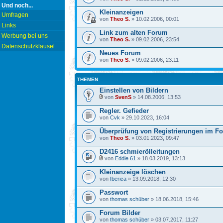
Und noch...
Kleinanzeigen
Umfragen
von
Theo S.
» 10.02.2006, 00:01
Links
Link zum alten Forum
Werbung bei uns
von
Theo S.
» 09.02.2006, 23:54
Datenschutzklausel
Neues Forum
von
Theo S.
» 09.02.2006, 23:11
THEMEN
Einstellen von Bildern
von
SvenS
» 14.08.2006, 13:53
Regler. Gefieder
von
Cvk
» 29.10.2023, 16:04
Überprüfung von Registrierungen im F
von
Theo S.
» 03.01.2023, 09:47
D2416 schmierölleitungen
von
Eddie 61
» 18.03.2019, 13:13
Kleinanzeige löschen
von
Iberica
» 13.09.2018, 12:30
Passwort
von
thomas schüber
» 18.06.2018, 15:46
Forum Bilder
von
thomas schüber
» 03.07.2017, 11:27