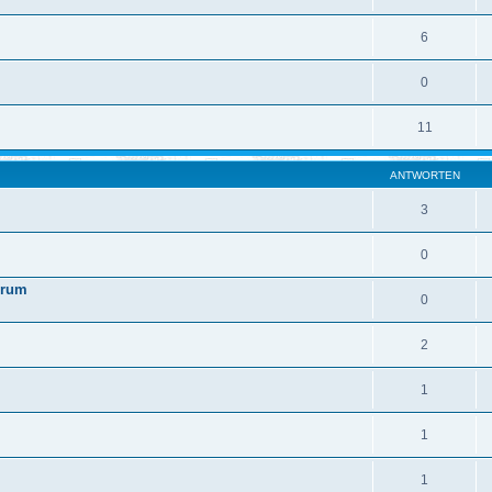
6
0
11
ANTWORTEN
3
0
orum
0
2
1
1
1