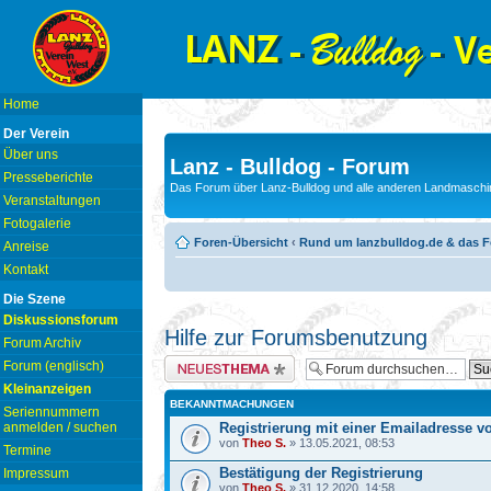
Home
Der Verein
Über uns
Lanz - Bulldog - Forum
Presseberichte
Das Forum über Lanz-Bulldog und alle anderen Landmaschin
Veranstaltungen
Fotogalerie
Foren-Übersicht
‹
Rund um lanzbulldog.de & das 
Anreise
Kontakt
Die Szene
Diskussionsforum
Hilfe zur Forumsbenutzung
Forum Archiv
Neues Thema erstellen
Forum (englisch)
Kleinanzeigen
BEKANNTMACHUNGEN
Seriennummern
anmelden / suchen
Registrierung mit einer Emailadresse 
von
Theo S.
» 13.05.2021, 08:53
Termine
Bestätigung der Registrierung
Impressum
von
Theo S.
» 31.12.2020, 14:58