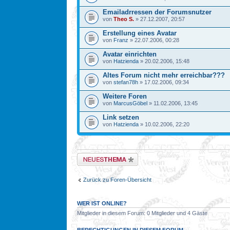
Emailadrressen der Forumsnutzer
von
Theo S.
» 27.12.2007, 20:57
Erstellung eines Avatar
von
Franz
» 22.07.2006, 00:28
Avatar einrichten
von
Hatzienda
» 20.02.2006, 15:48
Altes Forum nicht mehr erreichbar???
von
stefan78h
» 17.02.2006, 09:34
Weitere Foren
von
MarcusGöbel
» 11.02.2006, 13:45
Link setzen
von
Hatzienda
» 10.02.2006, 22:20
Neues Thema erstellen
Zurück zu Foren-Übersicht
WER IST ONLINE?
Mitglieder in diesem Forum: 0 Mitglieder und 4 Gäste