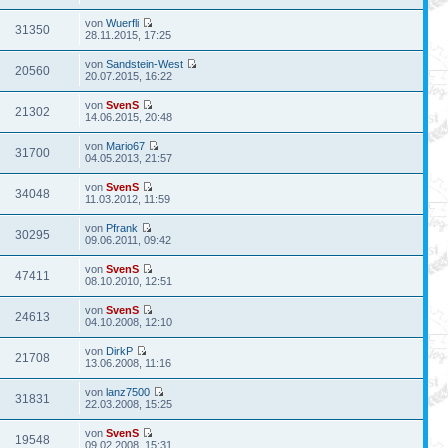
von
Wuerfli
31350
28.11.2015, 17:25
von
Sandstein-West
20560
20.07.2015, 16:22
von
SvenS
21302
14.06.2015, 20:48
von
Mario67
31700
04.05.2013, 21:57
von
SvenS
34048
11.03.2012, 11:59
von
Pfrank
30295
09.06.2011, 09:42
von
SvenS
47411
08.10.2010, 12:51
von
SvenS
24613
04.10.2008, 12:10
von
DirkP
21708
13.06.2008, 11:16
von
lanz7500
31831
22.03.2008, 15:25
von
SvenS
19548
09.02.2008, 15:31