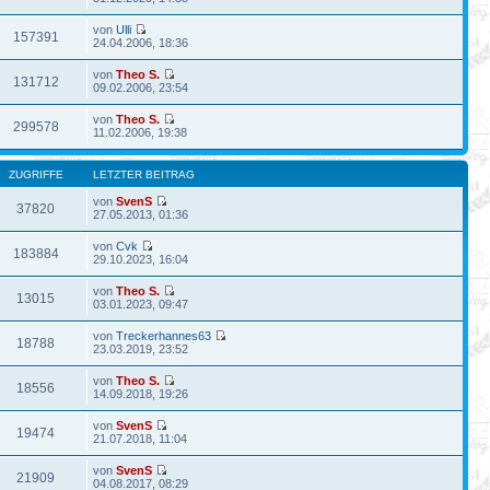
von
Ulli
157391
24.04.2006, 18:36
von
Theo S.
131712
09.02.2006, 23:54
von
Theo S.
299578
11.02.2006, 19:38
ZUGRIFFE
LETZTER BEITRAG
von
SvenS
37820
27.05.2013, 01:36
von
Cvk
183884
29.10.2023, 16:04
von
Theo S.
13015
03.01.2023, 09:47
von
Treckerhannes63
18788
23.03.2019, 23:52
von
Theo S.
18556
14.09.2018, 19:26
von
SvenS
19474
21.07.2018, 11:04
von
SvenS
21909
04.08.2017, 08:29