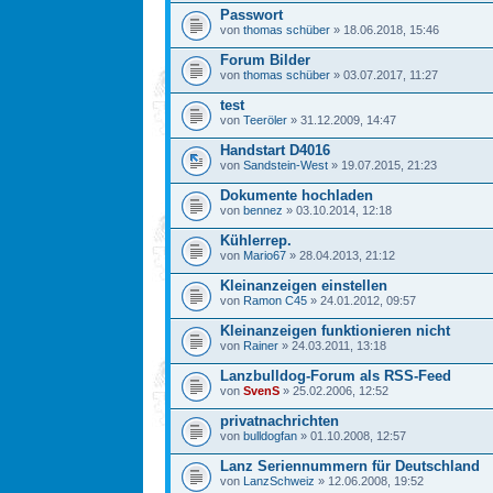
Passwort
von
thomas schüber
» 18.06.2018, 15:46
Forum Bilder
von
thomas schüber
» 03.07.2017, 11:27
test
von
Teeröler
» 31.12.2009, 14:47
Handstart D4016
von
Sandstein-West
» 19.07.2015, 21:23
Dokumente hochladen
von
bennez
» 03.10.2014, 12:18
Kühlerrep.
von
Mario67
» 28.04.2013, 21:12
Kleinanzeigen einstellen
von
Ramon C45
» 24.01.2012, 09:57
Kleinanzeigen funktionieren nicht
von
Rainer
» 24.03.2011, 13:18
Lanzbulldog-Forum als RSS-Feed
von
SvenS
» 25.02.2006, 12:52
privatnachrichten
von
bulldogfan
» 01.10.2008, 12:57
Lanz Seriennummern für Deutschland
von
LanzSchweiz
» 12.06.2008, 19:52