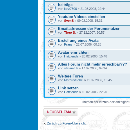
beiträge
von
lanz7500
» 21.03.2008, 22:44
Youtube Videos einstellen
von
SvenS
» 09.02.2008, 15:31
Emailadrressen der Forumsnutzer
von
Theo S.
» 27.12.2007, 20:57
Erstellung eines Avatar
von
Franz
» 22.07.2006, 00:28
Avatar einrichten
von
Hatzienda
» 20.02.2006, 15:48
Altes Forum nicht mehr erreichbar???
von
stefan78h
» 17.02.2006, 09:34
Weitere Foren
von
MarcusGöbel
» 11.02.2006, 13:45
Link setzen
von
Hatzienda
» 10.02.2006, 22:20
Themen der letzten Zeit anzeigen:
Neues Thema erstellen
Zurück zu Foren-Übersicht