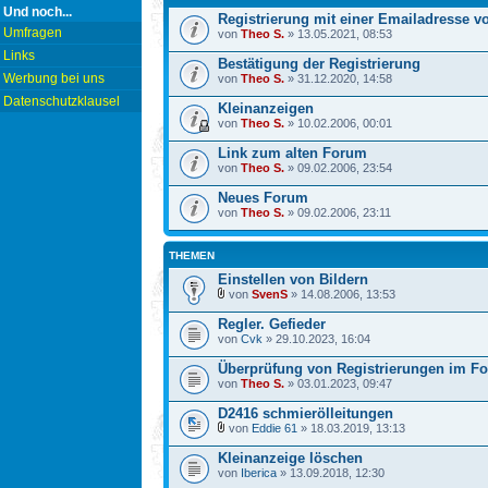
Und noch...
Registrierung mit einer Emailadresse 
Umfragen
von
Theo S.
» 13.05.2021, 08:53
Links
Bestätigung der Registrierung
Werbung bei uns
von
Theo S.
» 31.12.2020, 14:58
Datenschutzklausel
Kleinanzeigen
von
Theo S.
» 10.02.2006, 00:01
Link zum alten Forum
von
Theo S.
» 09.02.2006, 23:54
Neues Forum
von
Theo S.
» 09.02.2006, 23:11
THEMEN
Einstellen von Bildern
von
SvenS
» 14.08.2006, 13:53
Regler. Gefieder
von
Cvk
» 29.10.2023, 16:04
Überprüfung von Registrierungen im F
von
Theo S.
» 03.01.2023, 09:47
D2416 schmierölleitungen
von
Eddie 61
» 18.03.2019, 13:13
Kleinanzeige löschen
von
Iberica
» 13.09.2018, 12:30