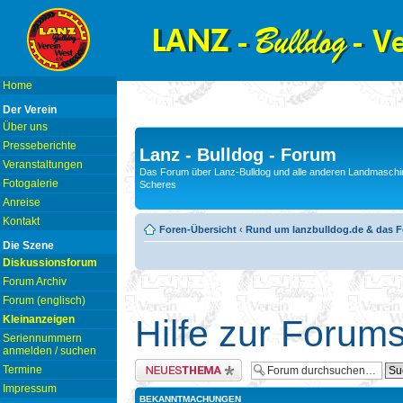
Home
Der Verein
Über uns
Presseberichte
Lanz - Bulldog - Forum
Veranstaltungen
Das Forum über Lanz-Bulldog und alle anderen Landmaschin
Fotogalerie
Scheres
Anreise
Kontakt
Foren-Übersicht
‹
Rund um lanzbulldog.de & das 
Die Szene
Diskussionsforum
Forum Archiv
Forum (englisch)
Kleinanzeigen
Hilfe zur Forum
Seriennummern
anmelden / suchen
Neues Thema erstellen
Termine
Impressum
BEKANNTMACHUNGEN