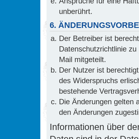
Ansprüche für eine Haf
unberührt.
6. ÄNDERUNGSVORB
Der Betreiber ist berech
Datenschutzrichtlinie z
Mail mitgeteilt.
Der Nutzer ist berechti
des Widerspruchs erlis
bestehende Vertragsverhä
Die Änderungen gelten a
den Änderungen zugesti
Informationen über d
Daten sind in der Date