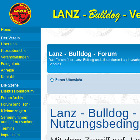
Home
Der Verein
Über uns
Presseberichte
Lanz - Bulldog - Forum
Veranstaltungen
Das Forum über Lanz-Bulldog und alle anderen Landmaschin
Fotogalerie
Scheres
Anreise
Kontakt
Foren-Übersicht
Die Szene
Diskussionsforum
Forum Archiv
Forum (englisch)
Lanz - Bulldog -
Kleinanzeigen
Seriennummern
Nutzungsbedin
anmelden / suchen
Termine
Impressum