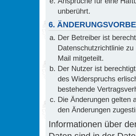
Ansprüche für eine Haf
unberührt.
6. ÄNDERUNGSVORB
Der Betreiber ist berech
Datenschutzrichtlinie z
Mail mitgeteilt.
Der Nutzer ist berechti
des Widerspruchs erlis
bestehende Vertragsverhä
Die Änderungen gelten a
den Änderungen zugesti
Informationen über d
Daten sind in der Date