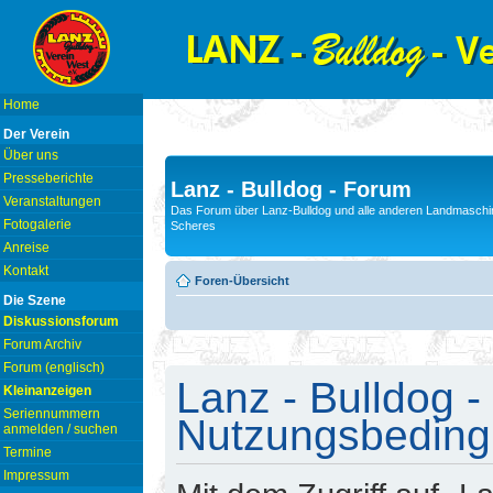
Home
Der Verein
Über uns
Presseberichte
Lanz - Bulldog - Forum
Veranstaltungen
Das Forum über Lanz-Bulldog und alle anderen Landmaschin
Fotogalerie
Scheres
Anreise
Kontakt
Foren-Übersicht
Die Szene
Diskussionsforum
Forum Archiv
Forum (englisch)
Lanz - Bulldog -
Kleinanzeigen
Seriennummern
Nutzungsbedin
anmelden / suchen
Termine
Impressum