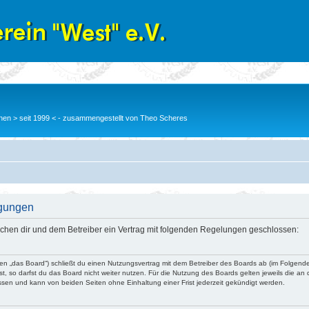
en > seit 1999 < - zusammengestellt von Theo Scheres
ngungen
wischen dir und dem Betreiber ein Vertrag mit folgenden Regelungen geschlossen:
nden „das Board“) schließt du einen Nutzungsvertrag mit dem Betreiber des Boards ab (im Folgend
, so darfst du das Board nicht weiter nutzen. Für die Nutzung des Boards gelten jeweils die an d
ssen und kann von beiden Seiten ohne Einhaltung einer Frist jederzeit gekündigt werden.