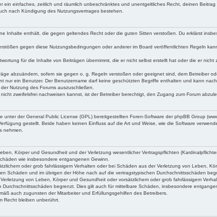
iber ein einfaches, zeitlich und räumlich unbeschränktes und unentgeltliches Recht, deinen Beitr
 auch nach Kündigung des Nutzungsvertrages bestehen.
keine Inhalte enthält, die gegen geltendes Recht oder die guten Sitten verstoßen. Du erklärst ins
Verstößen gegen diese Nutzungsbedingungen oder anderer im Board veröffentlichten Regeln kan
wortung für die Inhalte von Beiträgen übernimmt, die er nicht selbst erstellt hat oder die er ni
träge abzuändern, sofern sie gegen o. g. Regeln verstoßen oder geeignet sind, dem Betreiber o
nt nur ein Benutzer. Der Benutzername darf keine geschützten Begriffe enthalten und kann nachträ
on der Nutzung des Forums auszuschließen.
 nicht zweifelsfrei nachweisen kannst, ist der Betreiber berechtigt, den Zugang zum Forum abzul
ne unter der General Public License (GPL) bereitgestellten Foren-Software der phpBB Group (w
rfügung gestellt. Beide haben keinen Einfluss auf die Art und Weise, wie die Software verwen
uss nehmen.
ben, Körper und Gesundheit und der Verletzung wesentlicher Vertragspflichten (Kardinalpflichten
lgeschäden wie insbesondere entgangenen Gewinn.
tzlichem oder grob fahrlässigem Verhalten oder bei Schäden aus der Verletzung von Leben, Körpe
aren Schäden und im übrigen der Höhe nach auf die vertragstypischen Durchschnittsschäden beg
Verletzung von Leben, Körper und Gesundheit oder vorsätzlichem oder grob fahrlässigem Verhal
n Durchschnittsschäden begrenzt. Dies gilt auch für mittelbare Schäden, insbesondere entgang
mäß auch zugunsten der Mitarbeiter und Erfüllungsgehilfen des Betreibers.
 Recht bleiben unberührt.