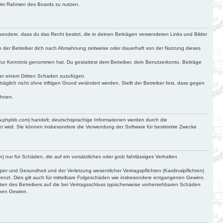
ag im Rahmen des Boards zu nutzen.
besondere, dass du das Recht besitzt, die in deinen Beiträgen verwendeten Links und Bilder
n der Betreiber dich nach Abmahnung zeitweise oder dauerhaft von der Nutzung dieses
cht zur Kenntnis genommen hat. Du gestattest dem Betreiber, dein Benutzerkonto, Beiträge
der einem Dritten Schaden zuzufügen.
glich nicht ohne triftigen Grund verändert werden. Stellt der Betreiber fest, dass gegen
ehnen.
ww.phpbb.com) handelt; deutschsprachige Informationen werden durch die
det wird. Sie können insbesondere die Verwendung der Software für bestimmte Zwecke
) nur für Schäden, die auf ein vorsätzliches oder grob fahrlässiges Verhalten
r und Gesundheit und der Verletzung wesentlicher Vertragspflichten (Kardinalpflichten)
renzt. Dies gilt auch für mittelbare Folgeschäden wie insbesondere entgangenen Gewinn.
ten des Betreibers auf die bei Vertragsschluss typischerweise vorhersehbaren Schäden
enen Gewinn.