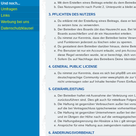
Mit dem Erstellen eines Beitrags erteilst du dem Betre
Und noch...
Das Nutzungsrecht nach Punkt 2, Unterpunkt a bleibt
Umfragen
3. PFLICHTEN DES NUTZERS
Links
Du erklärst mit der Erstellung eines Beitrags, dass er 
Werbung bei uns
zu setzen bzw. zu verwenden.
Datenschutzklausel
Der Betreiber des Boards übt das Hausrecht aus. Bei 
Boards ausschließen und dir ein Hausverbot erteilen.
Du nimmst zur Kenntnis, dass der Betreiber keine Verant
und Funktionen jederzeit zu löschen oder zu sperren.
Du gestattest dem Betreiber darüber hinaus, deine Bei
Pro Benutzer ist nur ein Account erlaubt, und pro Accou
diese Regel verstoßen wurde, ist er berechtigt, dich v
Sofern Du auf Nachfrage des Betreibers Deine Identität
4. GENERAL PUBLIC LICENSE
Du nimmst zur Kenntnis, dass es sich bei phpBB um ei
deutschsprachige Community unter www.phpbb.de zur Ve
nicht untersagen oder auf Inhalte fremder Foren Einfl
5. GEWÄHRLEISTUNG
Der Betreiber haftet mit Ausnahme der Verletzung von Le
zurückzuführen sind. Dies gilt auch für mittelbare Fo
Die Haftung ist gegenüber Verbrauchern außer bei vorsä
auf die bei Vertragsschluss typischerweise vorhersehb
Die Haftung ist gegenüber Unternehmern außer bei der 
und im Übrigen der Höhe nach auf die vertragstypische
Die Haftungsbegrenzung der Absätze a bis c gilt sinnge
Ansprüche für eine Haftung aus zwingendem nationalem
6. ÄNDERUNGSVORBEHALT