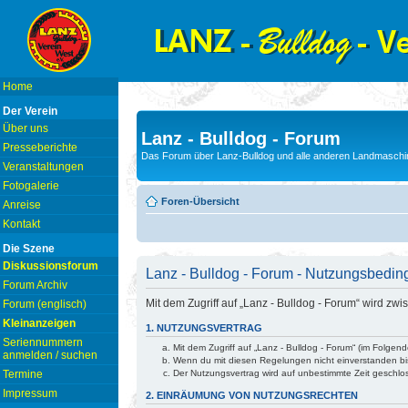
Home
Der Verein
Über uns
Lanz - Bulldog - Forum
Presseberichte
Das Forum über Lanz-Bulldog und alle anderen Landmaschin
Veranstaltungen
Fotogalerie
Foren-Übersicht
Anreise
Kontakt
Die Szene
Diskussionsforum
Lanz - Bulldog - Forum - Nutzungsbedi
Forum Archiv
Mit dem Zugriff auf „Lanz - Bulldog - Forum“ wird z
Forum (englisch)
Kleinanzeigen
1. NUTZUNGSVERTRAG
Seriennummern
Mit dem Zugriff auf „Lanz - Bulldog - Forum“ (im Folge
anmelden / suchen
Wenn du mit diesen Regelungen nicht einverstanden bist
Termine
Der Nutzungsvertrag wird auf unbestimmte Zeit geschlo
Impressum
2. EINRÄUMUNG VON NUTZUNGSRECHTEN