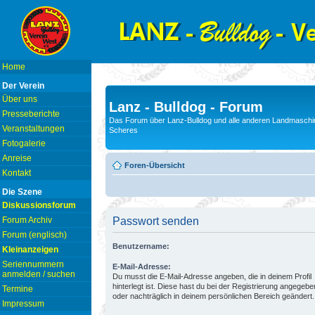
Home
Der Verein
Über uns
Lanz - Bulldog - Forum
Presseberichte
Das Forum über Lanz-Bulldog und alle anderen Landmaschin
Veranstaltungen
Scheres
Fotogalerie
Anreise
Foren-Übersicht
Kontakt
Die Szene
Diskussionsforum
Forum Archiv
Passwort senden
Forum (englisch)
Benutzername:
Kleinanzeigen
Seriennummern
E-Mail-Adresse:
anmelden / suchen
Du musst die E-Mail-Adresse angeben, die in deinem Profil
hinterlegt ist. Diese hast du bei der Registrierung angegebe
Termine
oder nachträglich in deinem persönlichen Bereich geändert.
Impressum