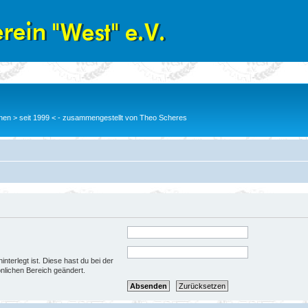
en > seit 1999 < - zusammengestellt von Theo Scheres
nterlegt ist. Diese hast du bei der
nlichen Bereich geändert.