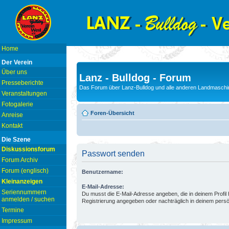
Home
Der Verein
Über uns
Lanz - Bulldog - Forum
Presseberichte
Das Forum über Lanz-Bulldog und alle anderen Landmaschin
Veranstaltungen
Fotogalerie
Foren-Übersicht
Anreise
Kontakt
Die Szene
Diskussionsforum
Passwort senden
Forum Archiv
Forum (englisch)
Benutzername:
Kleinanzeigen
E-Mail-Adresse:
Seriennummern
Du musst die E-Mail-Adresse angeben, die in deinem Profil hi
anmelden / suchen
Registrierung angegeben oder nachträglich in deinem persö
Termine
Impressum