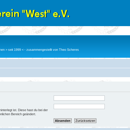
en > seit 1999 < - zusammengestellt von Theo Scheres
nterlegt ist. Diese hast du bei der
nlichen Bereich geändert.