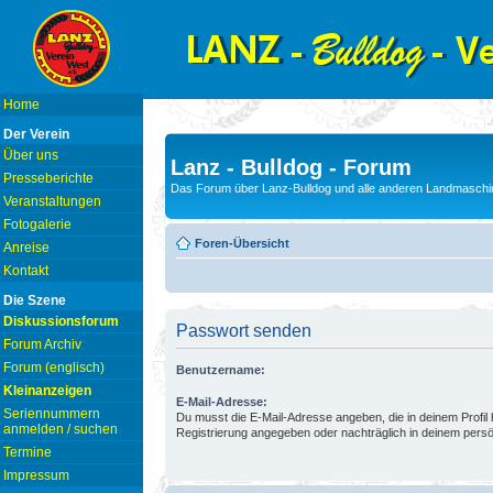
Home
Der Verein
Über uns
Lanz - Bulldog - Forum
Presseberichte
Das Forum über Lanz-Bulldog und alle anderen Landmaschin
Veranstaltungen
Fotogalerie
Foren-Übersicht
Anreise
Kontakt
Die Szene
Diskussionsforum
Passwort senden
Forum Archiv
Forum (englisch)
Benutzername:
Kleinanzeigen
E-Mail-Adresse:
Seriennummern
Du musst die E-Mail-Adresse angeben, die in deinem Profil hi
anmelden / suchen
Registrierung angegeben oder nachträglich in deinem persö
Termine
Impressum