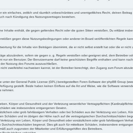
iber ein einfaches, zeitlich und räumlich unbeschränktes und unentgeltliches Recht, deinen Beitr
 auch nach Kündigung des Nutzungsvertrages bestehen.
keine Inhalte enthält, die gegen geltendes Recht oder die guten Sitten verstoßen. Du erklärst ins
Verstößen gegen diese Nutzungsbedingungen oder anderer im Board veröffentlichten Regeln kan
wortung für die Inhalte von Beiträgen übernimmt, die er nicht selbst erstellt hat oder die er ni
träge abzuändern, sofern sie gegen o. g. Regeln verstoßen oder geeignet sind, dem Betreiber o
nt nur ein Benutzer. Der Benutzername darf keine geschützten Begriffe enthalten und kann nachträ
on der Nutzung des Forums auszuschließen.
 nicht zweifelsfrei nachweisen kannst, ist der Betreiber berechtigt, den Zugang zum Forum abzul
ne unter der General Public License (GPL) bereitgestellten Foren-Software der phpBB Group (w
rfügung gestellt. Beide haben keinen Einfluss auf die Art und Weise, wie die Software verwen
uss nehmen.
ben, Körper und Gesundheit und der Verletzung wesentlicher Vertragspflichten (Kardinalpflichten
lgeschäden wie insbesondere entgangenen Gewinn.
tzlichem oder grob fahrlässigem Verhalten oder bei Schäden aus der Verletzung von Leben, Körpe
aren Schäden und im übrigen der Höhe nach auf die vertragstypischen Durchschnittsschäden beg
Verletzung von Leben, Körper und Gesundheit oder vorsätzlichem oder grob fahrlässigem Verhal
n Durchschnittsschäden begrenzt. Dies gilt auch für mittelbare Schäden, insbesondere entgang
mäß auch zugunsten der Mitarbeiter und Erfüllungsgehilfen des Betreibers.
 Recht bleiben unberührt.