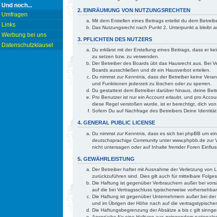
Und noch...
2. EINRÄUMUNG VON NUTZUNGSRECHTEN
Umfragen
Mit dem Erstellen eines Beitrags erteilst du dem Betre
Links
Das Nutzungsrecht nach Punkt 2, Unterpunkt a bleibt
Werbung bei uns
3. PFLICHTEN DES NUTZERS
Datenschutzklausel
Du erklärst mit der Erstellung eines Beitrags, dass er 
zu setzen bzw. zu verwenden.
Der Betreiber des Boards übt das Hausrecht aus. Bei 
Boards ausschließen und dir ein Hausverbot erteilen.
Du nimmst zur Kenntnis, dass der Betreiber keine Verant
und Funktionen jederzeit zu löschen oder zu sperren.
Du gestattest dem Betreiber darüber hinaus, deine Bei
Pro Benutzer ist nur ein Account erlaubt, und pro Accou
diese Regel verstoßen wurde, ist er berechtigt, dich v
Sofern Du auf Nachfrage des Betreibers Deine Identität
4. GENERAL PUBLIC LICENSE
Du nimmst zur Kenntnis, dass es sich bei phpBB um ei
deutschsprachige Community unter www.phpbb.de zur Ve
nicht untersagen oder auf Inhalte fremder Foren Einfl
5. GEWÄHRLEISTUNG
Der Betreiber haftet mit Ausnahme der Verletzung von Le
zurückzuführen sind. Dies gilt auch für mittelbare Fo
Die Haftung ist gegenüber Verbrauchern außer bei vorsä
auf die bei Vertragsschluss typischerweise vorhersehb
Die Haftung ist gegenüber Unternehmern außer bei der 
und im Übrigen der Höhe nach auf die vertragstypische
Die Haftungsbegrenzung der Absätze a bis c gilt sinnge
Ansprüche für eine Haftung aus zwingendem nationalem