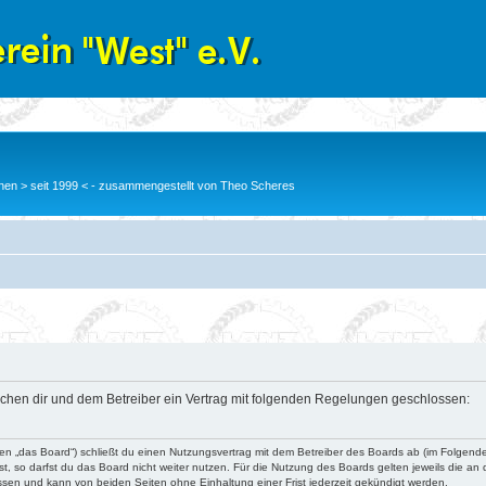
en > seit 1999 < - zusammengestellt von Theo Scheres
wischen dir und dem Betreiber ein Vertrag mit folgenden Regelungen geschlossen:
nden „das Board“) schließt du einen Nutzungsvertrag mit dem Betreiber des Boards ab (im Folgend
, so darfst du das Board nicht weiter nutzen. Für die Nutzung des Boards gelten jeweils die an d
ssen und kann von beiden Seiten ohne Einhaltung einer Frist jederzeit gekündigt werden.