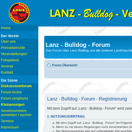
Home
Der Verein
Über uns
Lanz - Bulldog - Forum
Presseberichte
Das Forum über Lanz-Bulldog und alle anderen Landmaschin
Veranstaltungen
Fotogalerie
Foren-Übersicht
Anreise
Kontakt
Die Szene
Diskussionsforum
Forum Archiv
Lanz - Bulldog - Forum - Registrierung
Forum (englisch)
Kleinanzeigen
Mit dem Zugriff auf „Lanz - Bulldog - Forum“ wird z
Seriennummern
anmelden / suchen
1. NUTZUNGSVERTRAG
Termine
Mit dem Zugriff auf „Lanz - Bulldog - Forum“ (im Folge
Wenn du mit diesen Regelungen nicht einverstanden bist
Impressum
Der Nutzungsvertrag wird auf unbestimmte Zeit geschlo