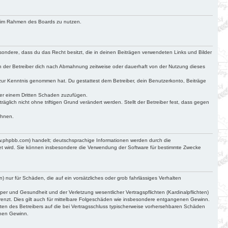
ag im Rahmen des Boards zu nutzen.
besondere, dass du das Recht besitzt, die in deinen Beiträgen verwendeten Links und Bilder
n der Betreiber dich nach Abmahnung zeitweise oder dauerhaft von der Nutzung dieses
cht zur Kenntnis genommen hat. Du gestattest dem Betreiber, dein Benutzerkonto, Beiträge
der einem Dritten Schaden zuzufügen.
glich nicht ohne triftigen Grund verändert werden. Stellt der Betreiber fest, dass gegen
ehnen.
ww.phpbb.com) handelt; deutschsprachige Informationen werden durch die
det wird. Sie können insbesondere die Verwendung der Software für bestimmte Zwecke
) nur für Schäden, die auf ein vorsätzliches oder grob fahrlässiges Verhalten
r und Gesundheit und der Verletzung wesentlicher Vertragspflichten (Kardinalpflichten)
renzt. Dies gilt auch für mittelbare Folgeschäden wie insbesondere entgangenen Gewinn.
ten des Betreibers auf die bei Vertragsschluss typischerweise vorhersehbaren Schäden
enen Gewinn.