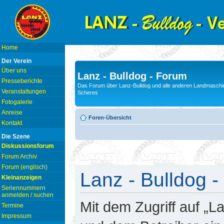
Home
Der Verein
Über uns
Lanz - Bulldog - Forum
Presseberichte
Das Forum über Lanz-Bulldog und alle anderen Landmaschin
Veranstaltungen
Scheres
Fotogalerie
Anreise
Foren-Übersicht
Kontakt
Die Szene
Diskussionsforum
Forum Archiv
Forum (englisch)
Lanz - Bulldog -
Kleinanzeigen
Seriennummern
anmelden / suchen
Mit dem Zugriff auf „L
Termine
Impressum