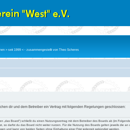
en > seit 1999 < - zusammengestellt von Theo Scheres
wischen dir und dem Betreiber ein Vertrag mit folgenden Regelungen geschlossen:
nden „das Board“) schließt du einen Nutzungsvertrag mit dem Betreiber des Boards ab (im Folgend
, so darfst du das Board nicht weiter nutzen. Für die Nutzung des Boards gelten jeweils die an d
ssen und kann von beiden Seiten ohne Einhaltung einer Frist jederzeit gekündigt werden.