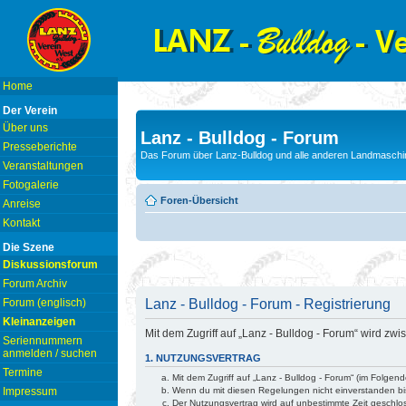
Home
Der Verein
Über uns
Lanz - Bulldog - Forum
Presseberichte
Das Forum über Lanz-Bulldog und alle anderen Landmaschin
Veranstaltungen
Fotogalerie
Foren-Übersicht
Anreise
Kontakt
Die Szene
Diskussionsforum
Forum Archiv
Lanz - Bulldog - Forum - Registrierung
Forum (englisch)
Kleinanzeigen
Mit dem Zugriff auf „Lanz - Bulldog - Forum“ wird z
Seriennummern
anmelden / suchen
1. NUTZUNGSVERTRAG
Termine
Mit dem Zugriff auf „Lanz - Bulldog - Forum“ (im Folge
Wenn du mit diesen Regelungen nicht einverstanden bist
Impressum
Der Nutzungsvertrag wird auf unbestimmte Zeit geschlo