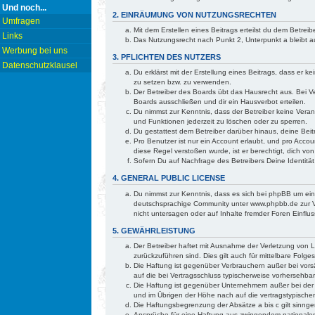
Und noch...
2. EINRÄUMUNG VON NUTZUNGSRECHTEN
Umfragen
Mit dem Erstellen eines Beitrags erteilst du dem Betre
Links
Das Nutzungsrecht nach Punkt 2, Unterpunkt a bleibt
Werbung bei uns
3. PFLICHTEN DES NUTZERS
Datenschutzklausel
Du erklärst mit der Erstellung eines Beitrags, dass er 
zu setzen bzw. zu verwenden.
Der Betreiber des Boards übt das Hausrecht aus. Bei 
Boards ausschließen und dir ein Hausverbot erteilen.
Du nimmst zur Kenntnis, dass der Betreiber keine Verant
und Funktionen jederzeit zu löschen oder zu sperren.
Du gestattest dem Betreiber darüber hinaus, deine Bei
Pro Benutzer ist nur ein Account erlaubt, und pro Accou
diese Regel verstoßen wurde, ist er berechtigt, dich v
Sofern Du auf Nachfrage des Betreibers Deine Identität
4. GENERAL PUBLIC LICENSE
Du nimmst zur Kenntnis, dass es sich bei phpBB um ei
deutschsprachige Community unter www.phpbb.de zur Ve
nicht untersagen oder auf Inhalte fremder Foren Einfl
5. GEWÄHRLEISTUNG
Der Betreiber haftet mit Ausnahme der Verletzung von Le
zurückzuführen sind. Dies gilt auch für mittelbare Fo
Die Haftung ist gegenüber Verbrauchern außer bei vorsä
auf die bei Vertragsschluss typischerweise vorhersehb
Die Haftung ist gegenüber Unternehmern außer bei der 
und im Übrigen der Höhe nach auf die vertragstypische
Die Haftungsbegrenzung der Absätze a bis c gilt sinnge
Ansprüche für eine Haftung aus zwingendem nationalem