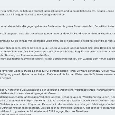
iber ein einfaches, zeitlich und räumlich unbeschränktes und unentgeltliches Recht, deinen Beitr
 auch nach Kündigung des Nutzungsvertrages bestehen.
keine Inhalte enthält, die gegen geltendes Recht oder die guten Sitten verstoßen. Du erklärst ins
Verstößen gegen diese Nutzungsbedingungen oder anderer im Board veröffentlichten Regeln kan
wortung für die Inhalte von Beiträgen übernimmt, die er nicht selbst erstellt hat oder die er ni
träge abzuändern, sofern sie gegen o. g. Regeln verstoßen oder geeignet sind, dem Betreiber o
nt nur ein Benutzer. Der Benutzername darf keine geschützten Begriffe enthalten und kann nachträ
on der Nutzung des Forums auszuschließen.
 nicht zweifelsfrei nachweisen kannst, ist der Betreiber berechtigt, den Zugang zum Forum abzul
ne unter der General Public License (GPL) bereitgestellten Foren-Software der phpBB Group (w
rfügung gestellt. Beide haben keinen Einfluss auf die Art und Weise, wie die Software verwen
uss nehmen.
ben, Körper und Gesundheit und der Verletzung wesentlicher Vertragspflichten (Kardinalpflichten
lgeschäden wie insbesondere entgangenen Gewinn.
tzlichem oder grob fahrlässigem Verhalten oder bei Schäden aus der Verletzung von Leben, Körpe
aren Schäden und im übrigen der Höhe nach auf die vertragstypischen Durchschnittsschäden beg
Verletzung von Leben, Körper und Gesundheit oder vorsätzlichem oder grob fahrlässigem Verhal
n Durchschnittsschäden begrenzt. Dies gilt auch für mittelbare Schäden, insbesondere entgang
mäß auch zugunsten der Mitarbeiter und Erfüllungsgehilfen des Betreibers.
 Recht bleiben unberührt.