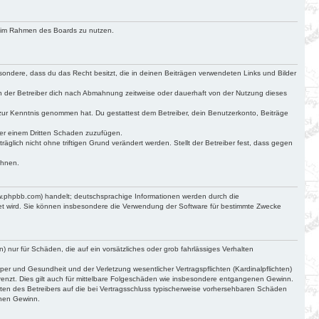
ag im Rahmen des Boards zu nutzen.
besondere, dass du das Recht besitzt, die in deinen Beiträgen verwendeten Links und Bilder
n der Betreiber dich nach Abmahnung zeitweise oder dauerhaft von der Nutzung dieses
cht zur Kenntnis genommen hat. Du gestattest dem Betreiber, dein Benutzerkonto, Beiträge
der einem Dritten Schaden zuzufügen.
glich nicht ohne triftigen Grund verändert werden. Stellt der Betreiber fest, dass gegen
ehnen.
ww.phpbb.com) handelt; deutschsprachige Informationen werden durch die
det wird. Sie können insbesondere die Verwendung der Software für bestimmte Zwecke
) nur für Schäden, die auf ein vorsätzliches oder grob fahrlässiges Verhalten
r und Gesundheit und der Verletzung wesentlicher Vertragspflichten (Kardinalpflichten)
renzt. Dies gilt auch für mittelbare Folgeschäden wie insbesondere entgangenen Gewinn.
ten des Betreibers auf die bei Vertragsschluss typischerweise vorhersehbaren Schäden
enen Gewinn.