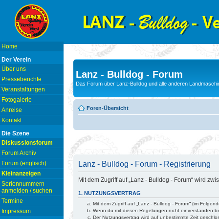
Home
Der Verein
Über uns
Lanz - Bulldog - Forum
Presseberichte
Das Forum über Lanz-Bulldog und alle anderen Landmaschin
Veranstaltungen
Fotogalerie
Foren-Übersicht
Anreise
Kontakt
Die Szene
Diskussionsforum
Forum Archiv
Lanz - Bulldog - Forum - Registrierung
Forum (englisch)
Kleinanzeigen
Mit dem Zugriff auf „Lanz - Bulldog - Forum“ wird z
Seriennummern
anmelden / suchen
1. NUTZUNGSVERTRAG
Termine
Mit dem Zugriff auf „Lanz - Bulldog - Forum“ (im Folge
Wenn du mit diesen Regelungen nicht einverstanden bist
Impressum
Der Nutzungsvertrag wird auf unbestimmte Zeit geschlo