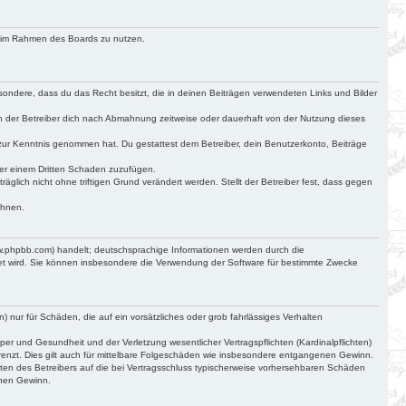
ag im Rahmen des Boards zu nutzen.
besondere, dass du das Recht besitzt, die in deinen Beiträgen verwendeten Links und Bilder
n der Betreiber dich nach Abmahnung zeitweise oder dauerhaft von der Nutzung dieses
cht zur Kenntnis genommen hat. Du gestattest dem Betreiber, dein Benutzerkonto, Beiträge
der einem Dritten Schaden zuzufügen.
glich nicht ohne triftigen Grund verändert werden. Stellt der Betreiber fest, dass gegen
ehnen.
ww.phpbb.com) handelt; deutschsprachige Informationen werden durch die
det wird. Sie können insbesondere die Verwendung der Software für bestimmte Zwecke
) nur für Schäden, die auf ein vorsätzliches oder grob fahrlässiges Verhalten
r und Gesundheit und der Verletzung wesentlicher Vertragspflichten (Kardinalpflichten)
renzt. Dies gilt auch für mittelbare Folgeschäden wie insbesondere entgangenen Gewinn.
ten des Betreibers auf die bei Vertragsschluss typischerweise vorhersehbaren Schäden
enen Gewinn.