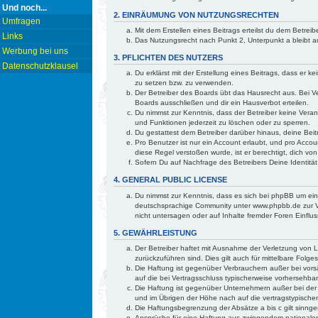
Und noch...
2. EINRÄUMUNG VON NUTZUNGSRECHTEN
Umfragen
Mit dem Erstellen eines Beitrags erteilst du dem Betre
Links
Das Nutzungsrecht nach Punkt 2, Unterpunkt a bleibt
Werbung bei uns
3. PFLICHTEN DES NUTZERS
Datenschutzklausel
Du erklärst mit der Erstellung eines Beitrags, dass er 
zu setzen bzw. zu verwenden.
Der Betreiber des Boards übt das Hausrecht aus. Bei 
Boards ausschließen und dir ein Hausverbot erteilen.
Du nimmst zur Kenntnis, dass der Betreiber keine Verant
und Funktionen jederzeit zu löschen oder zu sperren.
Du gestattest dem Betreiber darüber hinaus, deine Bei
Pro Benutzer ist nur ein Account erlaubt, und pro Accou
diese Regel verstoßen wurde, ist er berechtigt, dich v
Sofern Du auf Nachfrage des Betreibers Deine Identität
4. GENERAL PUBLIC LICENSE
Du nimmst zur Kenntnis, dass es sich bei phpBB um ei
deutschsprachige Community unter www.phpbb.de zur Ve
nicht untersagen oder auf Inhalte fremder Foren Einfl
5. GEWÄHRLEISTUNG
Der Betreiber haftet mit Ausnahme der Verletzung von Le
zurückzuführen sind. Dies gilt auch für mittelbare Fo
Die Haftung ist gegenüber Verbrauchern außer bei vorsä
auf die bei Vertragsschluss typischerweise vorhersehb
Die Haftung ist gegenüber Unternehmern außer bei der 
und im Übrigen der Höhe nach auf die vertragstypische
Die Haftungsbegrenzung der Absätze a bis c gilt sinnge
Ansprüche für eine Haftung aus zwingendem nationalem