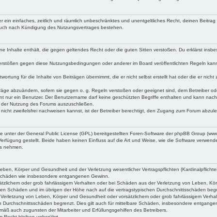
iber ein einfaches, zeitlich und räumlich unbeschränktes und unentgeltliches Recht, deinen Beitr
 auch nach Kündigung des Nutzungsvertrages bestehen.
keine Inhalte enthält, die gegen geltendes Recht oder die guten Sitten verstoßen. Du erklärst ins
Verstößen gegen diese Nutzungsbedingungen oder anderer im Board veröffentlichten Regeln kan
wortung für die Inhalte von Beiträgen übernimmt, die er nicht selbst erstellt hat oder die er ni
träge abzuändern, sofern sie gegen o. g. Regeln verstoßen oder geeignet sind, dem Betreiber o
nt nur ein Benutzer. Der Benutzername darf keine geschützten Begriffe enthalten und kann nachträ
on der Nutzung des Forums auszuschließen.
 nicht zweifelsfrei nachweisen kannst, ist der Betreiber berechtigt, den Zugang zum Forum abzul
ne unter der General Public License (GPL) bereitgestellten Foren-Software der phpBB Group (w
rfügung gestellt. Beide haben keinen Einfluss auf die Art und Weise, wie die Software verwen
uss nehmen.
ben, Körper und Gesundheit und der Verletzung wesentlicher Vertragspflichten (Kardinalpflichten
lgeschäden wie insbesondere entgangenen Gewinn.
tzlichem oder grob fahrlässigem Verhalten oder bei Schäden aus der Verletzung von Leben, Körpe
aren Schäden und im übrigen der Höhe nach auf die vertragstypischen Durchschnittsschäden beg
Verletzung von Leben, Körper und Gesundheit oder vorsätzlichem oder grob fahrlässigem Verhal
n Durchschnittsschäden begrenzt. Dies gilt auch für mittelbare Schäden, insbesondere entgang
mäß auch zugunsten der Mitarbeiter und Erfüllungsgehilfen des Betreibers.
 Recht bleiben unberührt.