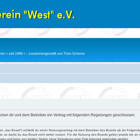
en > seit 1999 < - zusammengestellt von Theo Scheres
wischen dir und dem Betreiber ein Vertrag mit folgenden Regelungen geschlossen:
nden „das Board“) schließt du einen Nutzungsvertrag mit dem Betreiber des Boards ab (im Folgend
, so darfst du das Board nicht weiter nutzen. Für die Nutzung des Boards gelten jeweils die an d
ssen und kann von beiden Seiten ohne Einhaltung einer Frist jederzeit gekündigt werden.