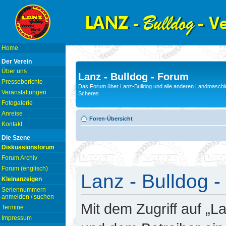
Home
Der Verein
Über uns
Lanz - Bulldog - Forum
Presseberichte
Das Forum über Lanz-Bulldog und alle anderen Landmaschin
Veranstaltungen
Scheres
Fotogalerie
Anreise
Foren-Übersicht
Kontakt
Die Szene
Diskussionsforum
Forum Archiv
Forum (englisch)
Lanz - Bulldog -
Kleinanzeigen
Seriennummern
anmelden / suchen
Mit dem Zugriff auf „L
Termine
Impressum