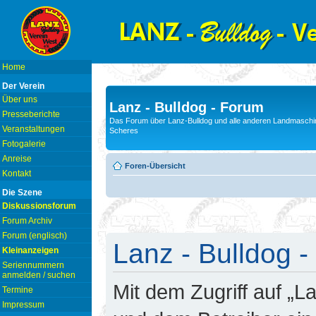
Home
Der Verein
Über uns
Lanz - Bulldog - Forum
Presseberichte
Das Forum über Lanz-Bulldog und alle anderen Landmaschin
Veranstaltungen
Scheres
Fotogalerie
Anreise
Foren-Übersicht
Kontakt
Die Szene
Diskussionsforum
Forum Archiv
Forum (englisch)
Lanz - Bulldog -
Kleinanzeigen
Seriennummern
anmelden / suchen
Mit dem Zugriff auf „L
Termine
Impressum