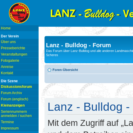
Home
Der Verein
Über uns
Lanz - Bulldog - Forum
Presseberichte
Das Forum über Lanz-Bulldog und alle anderen Landmaschin
Veranstaltungen
Scheres
Fotogalerie
Anreise
Foren-Übersicht
Kontakt
Die Szene
Diskussionsforum
Forum Archiv
Forum (englisch)
Lanz - Bulldog -
Kleinanzeigen
Seriennummern
anmelden / suchen
Mit dem Zugriff auf „L
Termine
Impressum