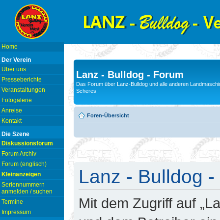
Home
Der Verein
Über uns
Lanz - Bulldog - Forum
Presseberichte
Das Forum über Lanz-Bulldog und alle anderen Landmaschin
Veranstaltungen
Scheres
Fotogalerie
Anreise
Foren-Übersicht
Kontakt
Die Szene
Diskussionsforum
Forum Archiv
Forum (englisch)
Lanz - Bulldog -
Kleinanzeigen
Seriennummern
anmelden / suchen
Mit dem Zugriff auf „L
Termine
Impressum