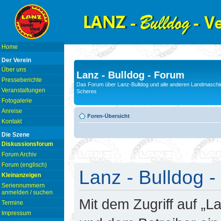
Home
Der Verein
Über uns
Lanz - Bulldog - Forum
Presseberichte
Das Forum über Lanz-Bulldog und alle anderen Landmaschin
Veranstaltungen
Scheres
Fotogalerie
Anreise
Foren-Übersicht
Kontakt
Die Szene
Diskussionsforum
Forum Archiv
Forum (englisch)
Lanz - Bulldog -
Kleinanzeigen
Seriennummern
anmelden / suchen
Mit dem Zugriff auf „L
Termine
Impressum