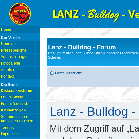
Home
Der Verein
Über uns
Lanz - Bulldog - Forum
Presseberichte
Das Forum über Lanz-Bulldog und alle anderen Landmaschin
Veranstaltungen
Scheres
Fotogalerie
Anreise
Foren-Übersicht
Kontakt
Die Szene
Diskussionsforum
Forum Archiv
Forum (englisch)
Lanz - Bulldog -
Kleinanzeigen
Seriennummern
anmelden / suchen
Mit dem Zugriff auf „L
Termine
Impressum