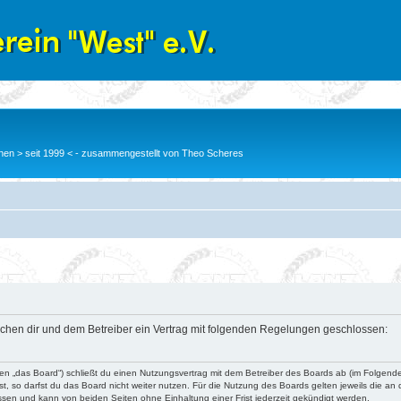
en > seit 1999 < - zusammengestellt von Theo Scheres
wischen dir und dem Betreiber ein Vertrag mit folgenden Regelungen geschlossen:
nden „das Board“) schließt du einen Nutzungsvertrag mit dem Betreiber des Boards ab (im Folgend
, so darfst du das Board nicht weiter nutzen. Für die Nutzung des Boards gelten jeweils die an d
ssen und kann von beiden Seiten ohne Einhaltung einer Frist jederzeit gekündigt werden.