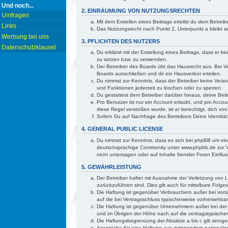
Und noch...
2. EINRÄUMUNG VON NUTZUNGSRECHTEN
Umfragen
Mit dem Erstellen eines Beitrags erteilst du dem Betre
Links
Das Nutzungsrecht nach Punkt 2, Unterpunkt a bleibt
Werbung bei uns
3. PFLICHTEN DES NUTZERS
Datenschutzklausel
Du erklärst mit der Erstellung eines Beitrags, dass er 
zu setzen bzw. zu verwenden.
Der Betreiber des Boards übt das Hausrecht aus. Bei 
Boards ausschließen und dir ein Hausverbot erteilen.
Du nimmst zur Kenntnis, dass der Betreiber keine Verant
und Funktionen jederzeit zu löschen oder zu sperren.
Du gestattest dem Betreiber darüber hinaus, deine Bei
Pro Benutzer ist nur ein Account erlaubt, und pro Accou
diese Regel verstoßen wurde, ist er berechtigt, dich v
Sofern Du auf Nachfrage des Betreibers Deine Identität
4. GENERAL PUBLIC LICENSE
Du nimmst zur Kenntnis, dass es sich bei phpBB um ei
deutschsprachige Community unter www.phpbb.de zur Ve
nicht untersagen oder auf Inhalte fremder Foren Einfl
5. GEWÄHRLEISTUNG
Der Betreiber haftet mit Ausnahme der Verletzung von Le
zurückzuführen sind. Dies gilt auch für mittelbare Fo
Die Haftung ist gegenüber Verbrauchern außer bei vorsä
auf die bei Vertragsschluss typischerweise vorhersehb
Die Haftung ist gegenüber Unternehmern außer bei der 
und im Übrigen der Höhe nach auf die vertragstypische
Die Haftungsbegrenzung der Absätze a bis c gilt sinnge
Ansprüche für eine Haftung aus zwingendem nationalem