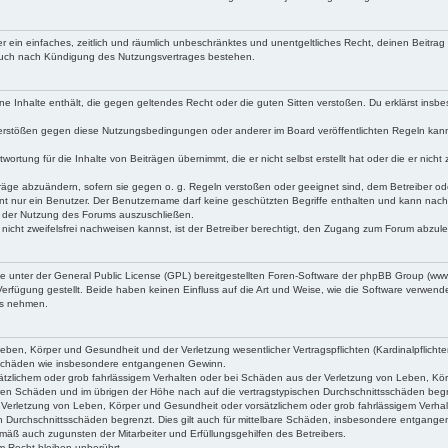
iber ein einfaches, zeitlich und räumlich unbeschränktes und unentgeltliches Recht, deinen Beitr
 auch nach Kündigung des Nutzungsvertrages bestehen.
keine Inhalte enthält, die gegen geltendes Recht oder die guten Sitten verstoßen. Du erklärst ins
Verstößen gegen diese Nutzungsbedingungen oder anderer im Board veröffentlichten Regeln kan
wortung für die Inhalte von Beiträgen übernimmt, die er nicht selbst erstellt hat oder die er ni
träge abzuändern, sofern sie gegen o. g. Regeln verstoßen oder geeignet sind, dem Betreiber o
nt nur ein Benutzer. Der Benutzername darf keine geschützten Begriffe enthalten und kann nachträ
on der Nutzung des Forums auszuschließen.
 nicht zweifelsfrei nachweisen kannst, ist der Betreiber berechtigt, den Zugang zum Forum abzul
ne unter der General Public License (GPL) bereitgestellten Foren-Software der phpBB Group (w
rfügung gestellt. Beide haben keinen Einfluss auf die Art und Weise, wie die Software verwen
uss nehmen.
ben, Körper und Gesundheit und der Verletzung wesentlicher Vertragspflichten (Kardinalpflichten
lgeschäden wie insbesondere entgangenen Gewinn.
tzlichem oder grob fahrlässigem Verhalten oder bei Schäden aus der Verletzung von Leben, Körpe
aren Schäden und im übrigen der Höhe nach auf die vertragstypischen Durchschnittsschäden beg
Verletzung von Leben, Körper und Gesundheit oder vorsätzlichem oder grob fahrlässigem Verhal
n Durchschnittsschäden begrenzt. Dies gilt auch für mittelbare Schäden, insbesondere entgang
mäß auch zugunsten der Mitarbeiter und Erfüllungsgehilfen des Betreibers.
 Recht bleiben unberührt.