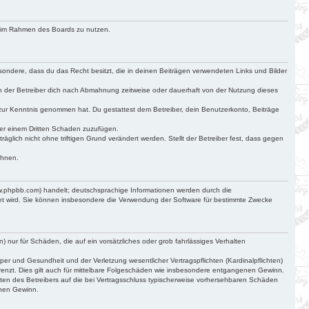
ag im Rahmen des Boards zu nutzen.
besondere, dass du das Recht besitzt, die in deinen Beiträgen verwendeten Links und Bilder
n der Betreiber dich nach Abmahnung zeitweise oder dauerhaft von der Nutzung dieses
cht zur Kenntnis genommen hat. Du gestattest dem Betreiber, dein Benutzerkonto, Beiträge
der einem Dritten Schaden zuzufügen.
glich nicht ohne triftigen Grund verändert werden. Stellt der Betreiber fest, dass gegen
ehnen.
ww.phpbb.com) handelt; deutschsprachige Informationen werden durch die
det wird. Sie können insbesondere die Verwendung der Software für bestimmte Zwecke
) nur für Schäden, die auf ein vorsätzliches oder grob fahrlässiges Verhalten
r und Gesundheit und der Verletzung wesentlicher Vertragspflichten (Kardinalpflichten)
renzt. Dies gilt auch für mittelbare Folgeschäden wie insbesondere entgangenen Gewinn.
ten des Betreibers auf die bei Vertragsschluss typischerweise vorhersehbaren Schäden
enen Gewinn.