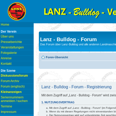
Home
Der Verein
Über uns
Lanz - Bulldog - Forum
Presseberichte
Das Forum über Lanz-Bulldog und alle anderen Landmaschin
Veranstaltungen
Fotogalerie
Foren-Übersicht
Anreise
Kontakt
Die Szene
Diskussionsforum
Forum Archiv
Lanz - Bulldog - Forum - Registrierung
Forum (englisch)
Kleinanzeigen
Mit dem Zugriff auf „Lanz - Bulldog - Forum“ wird z
Seriennummern
anmelden / suchen
1. NUTZUNGSVERTRAG
Termine
Mit dem Zugriff auf „Lanz - Bulldog - Forum“ (im Folge
Wenn du mit diesen Regelungen nicht einverstanden bist
Impressum
Der Nutzungsvertrag wird auf unbestimmte Zeit geschlo