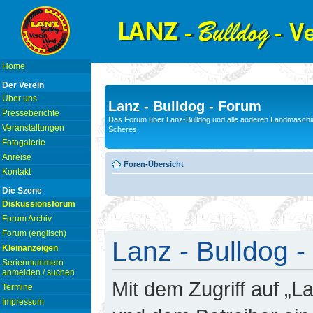
Home
Der Verein
Über uns
Lanz - Bulldog - Forum
Presseberichte
Das Forum über Lanz-Bulldog und alle anderen Landmaschin
Veranstaltungen
Scheres
Fotogalerie
Anreise
Foren-Übersicht
Kontakt
Die Szene
Diskussionsforum
Forum Archiv
Forum (englisch)
Lanz - Bulldog -
Kleinanzeigen
Seriennummern
anmelden / suchen
Mit dem Zugriff auf „L
Termine
Impressum