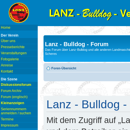
Home
Der Verein
Über uns
Lanz - Bulldog - Forum
Presseberichte
Das Forum über Lanz-Bulldog und alle anderen Landmaschin
Veranstaltungen
Scheres
Fotogalerie
Anreise
Foren-Übersicht
Kontakt
Die Szene
Diskussionsforum
Forum Archiv
Forum (englisch)
Lanz - Bulldog -
Kleinanzeigen
Seriennummern
anmelden / suchen
Mit dem Zugriff auf „L
Termine
Impressum