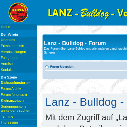
Home
Der Verein
Über uns
Lanz - Bulldog - Forum
Presseberichte
Das Forum über Lanz-Bulldog und alle anderen Landmaschin
Veranstaltungen
Scheres
Fotogalerie
Anreise
Foren-Übersicht
Kontakt
Die Szene
Diskussionsforum
Forum Archiv
Forum (englisch)
Lanz - Bulldog -
Kleinanzeigen
Seriennummern
anmelden / suchen
Mit dem Zugriff auf „L
Termine
Impressum