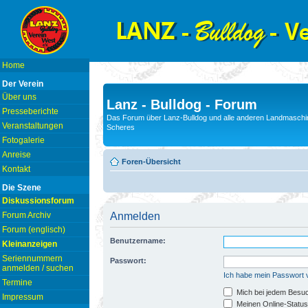
Home
Der Verein
Über uns
Lanz - Bulldog - Forum
Presseberichte
Das Forum über Lanz-Bulldog und alle anderen Landmaschin
Veranstaltungen
Scheres
Fotogalerie
Anreise
Foren-Übersicht
Kontakt
Die Szene
Diskussionsforum
Forum Archiv
Anmelden
Forum (englisch)
Benutzername:
Kleinanzeigen
Seriennummern
Passwort:
anmelden / suchen
Ich habe mein Passwort
Termine
Mich bei jedem Besu
Impressum
Meinen Online-Status