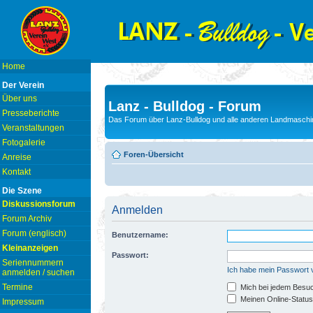
Home
Der Verein
Über uns
Lanz - Bulldog - Forum
Presseberichte
Das Forum über Lanz-Bulldog und alle anderen Landmaschin
Veranstaltungen
Fotogalerie
Foren-Übersicht
Anreise
Kontakt
Die Szene
Diskussionsforum
Anmelden
Forum Archiv
Forum (englisch)
Benutzername:
Kleinanzeigen
Passwort:
Seriennummern
Ich habe mein Passwort
anmelden / suchen
Termine
Mich bei jedem Besu
Meinen Online-Status
Impressum