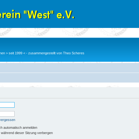
en > seit 1999 < - zusammengestellt von Theo Scheres
 vergessen
ch automatisch anmelden
 während dieser Sitzung verbergen