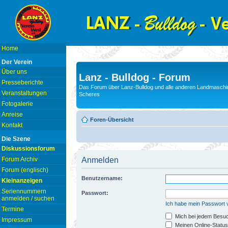
Home
Der Verein
Über uns
Lanz - Bulldog - Forum
Presseberichte
Das Forum über Lanz-Bulldog und alle anderen Landmaschin
Veranstaltungen
Scheres
Fotogalerie
Anreise
Foren-Übersicht
Kontakt
Die Szene
Diskussionsforum
Forum Archiv
Anmelden
Forum (englisch)
Benutzername:
Kleinanzeigen
Seriennummern
Passwort:
anmelden / suchen
Ich habe mein Passwort
Termine
Mich bei jedem Besu
Impressum
Meinen Online-Status