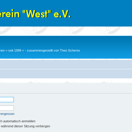
en > seit 1999 < - zusammengestellt von Theo Scheres
 vergessen
ch automatisch anmelden
 während dieser Sitzung verbergen