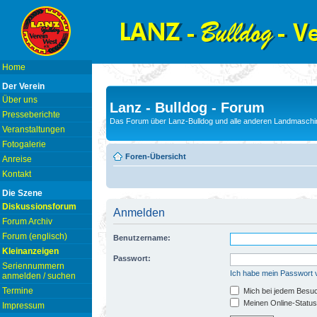
Home
Der Verein
Über uns
Lanz - Bulldog - Forum
Presseberichte
Das Forum über Lanz-Bulldog und alle anderen Landmaschin
Veranstaltungen
Fotogalerie
Foren-Übersicht
Anreise
Kontakt
Die Szene
Diskussionsforum
Anmelden
Forum Archiv
Forum (englisch)
Benutzername:
Kleinanzeigen
Passwort:
Seriennummern
Ich habe mein Passwort
anmelden / suchen
Termine
Mich bei jedem Besu
Meinen Online-Status
Impressum