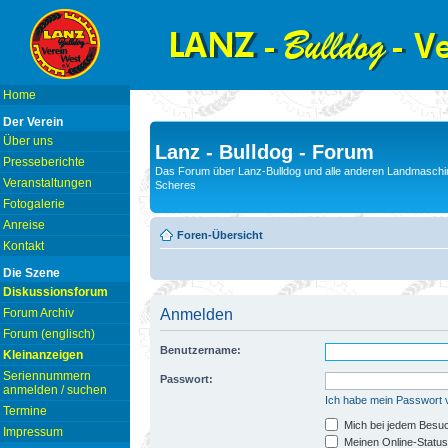
Home
Der Verein
Über uns
Lanz - Bulldog - Forum
Presseberichte
Das Forum über Lanz-Bulldog und alle anderen Landmaschin
Veranstaltungen
Scheres
Fotogalerie
Anreise
Foren-Übersicht
Kontakt
Die Szene
Diskussionsforum
Forum Archiv
Anmelden
Forum (englisch)
Benutzername:
Kleinanzeigen
Seriennummern
Passwort:
anmelden / suchen
Ich habe mein Passwort
Termine
Mich bei jedem Besu
Impressum
Meinen Online-Status