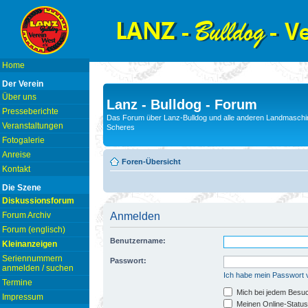
Home
Der Verein
Über uns
Lanz - Bulldog - Forum
Presseberichte
Das Forum über Lanz-Bulldog und alle anderen Landmaschin
Veranstaltungen
Scheres
Fotogalerie
Anreise
Foren-Übersicht
Kontakt
Die Szene
Diskussionsforum
Forum Archiv
Anmelden
Forum (englisch)
Benutzername:
Kleinanzeigen
Seriennummern
Passwort:
anmelden / suchen
Ich habe mein Passwort
Termine
Mich bei jedem Besu
Impressum
Meinen Online-Status