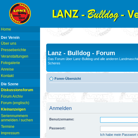
Home
Der Verein
Über uns
Presseberichte
Lanz - Bulldog - Forum
Veranstaltungen
Das Forum über Lanz-Bulldog und alle anderen Landmaschin
Fotogalerie
Scheres
Anreise
Kontakt
Foren-Übersicht
Die Szene
Diskussionsforum
Forum Archiv
Forum (englisch)
Anmelden
Kleinanzeigen
Seriennummern
Benutzername:
anmelden / suchen
Termine
Passwort:
Impressum
Ich habe mein Passwort