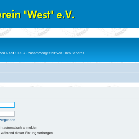
en > seit 1999 < - zusammengestellt von Theo Scheres
 vergessen
ch automatisch anmelden
 während dieser Sitzung verbergen