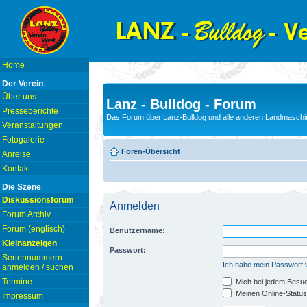
Home
Der Verein
Über uns
Lanz - Bulldog - Forum
Presseberichte
Das Forum über Lanz-Bulldog und alle anderen Landmaschin
Veranstaltungen
Fotogalerie
Foren-Übersicht
Anreise
Kontakt
Die Szene
Diskussionsforum
Anmelden
Forum Archiv
Forum (englisch)
Benutzername:
Kleinanzeigen
Passwort:
Seriennummern
Ich habe mein Passwort
anmelden / suchen
Termine
Mich bei jedem Besu
Meinen Online-Status
Impressum