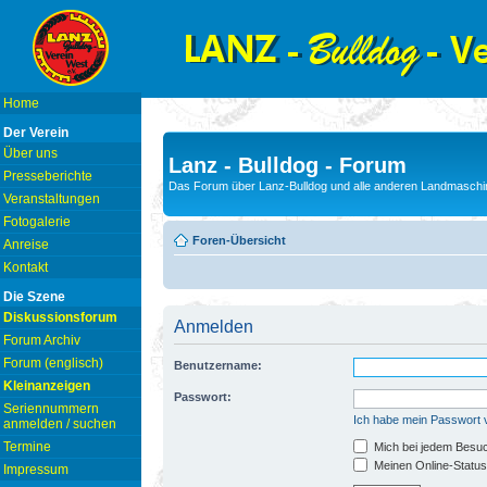
Home
Der Verein
Über uns
Lanz - Bulldog - Forum
Presseberichte
Das Forum über Lanz-Bulldog und alle anderen Landmaschin
Veranstaltungen
Fotogalerie
Foren-Übersicht
Anreise
Kontakt
Die Szene
Diskussionsforum
Anmelden
Forum Archiv
Forum (englisch)
Benutzername:
Kleinanzeigen
Passwort:
Seriennummern
Ich habe mein Passwort
anmelden / suchen
Termine
Mich bei jedem Besu
Meinen Online-Status
Impressum