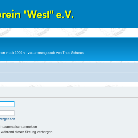
en > seit 1999 < - zusammengestellt von Theo Scheres
 vergessen
ch automatisch anmelden
 während dieser Sitzung verbergen