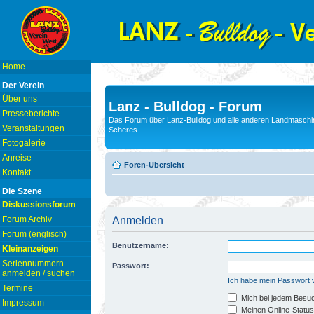
Home
Der Verein
Über uns
Lanz - Bulldog - Forum
Presseberichte
Das Forum über Lanz-Bulldog und alle anderen Landmaschin
Veranstaltungen
Scheres
Fotogalerie
Anreise
Foren-Übersicht
Kontakt
Die Szene
Diskussionsforum
Forum Archiv
Anmelden
Forum (englisch)
Benutzername:
Kleinanzeigen
Seriennummern
Passwort:
anmelden / suchen
Ich habe mein Passwort
Termine
Mich bei jedem Besu
Impressum
Meinen Online-Status