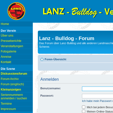
Home
Der Verein
Über uns
Lanz - Bulldog - Forum
Presseberichte
Das Forum über Lanz-Bulldog und alle anderen Landmaschin
Veranstaltungen
Scheres
Fotogalerie
Anreise
Foren-Übersicht
Kontakt
Die Szene
Diskussionsforum
Forum Archiv
Anmelden
Forum (englisch)
Benutzername:
Kleinanzeigen
Seriennummern
Passwort:
anmelden / suchen
Ich habe mein Passwort
Termine
Mich bei jedem Besu
Impressum
Meinen Online-Status