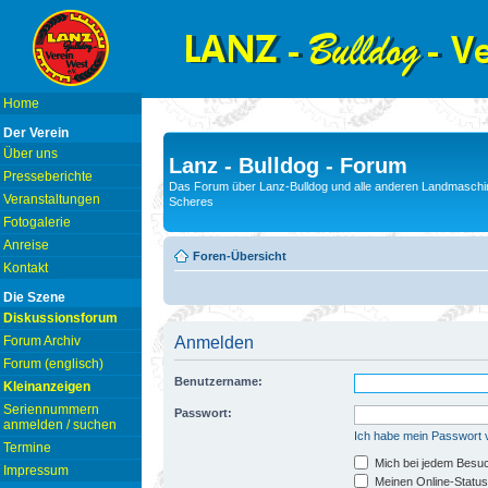
Home
Der Verein
Über uns
Lanz - Bulldog - Forum
Presseberichte
Das Forum über Lanz-Bulldog und alle anderen Landmaschin
Veranstaltungen
Scheres
Fotogalerie
Anreise
Foren-Übersicht
Kontakt
Die Szene
Diskussionsforum
Forum Archiv
Anmelden
Forum (englisch)
Benutzername:
Kleinanzeigen
Seriennummern
Passwort:
anmelden / suchen
Ich habe mein Passwort
Termine
Mich bei jedem Besu
Impressum
Meinen Online-Status